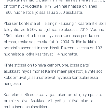
on toiminut vuodesta 1979. Sen hallinnassa on lähes
1800 huoneistoa, joissa asuu 3500 asukasta.
Yksi sen kohteista eli Helsingin kaupungin Kaarelantie 86:n
taloyhtiö vietti 50-vuotisjuhliaan elokuussa 2012. Vuonna
1962 rakennettu talo on hyvässä kunnossa ja mikä on
ollessa, koska se peruskorjattiin 2004. Tällöin kaikkiin
portaisiin asennettiin mm. hissit. Rakennuksessa on 103
huoneistoa, jotka käsittävät 1-4 huonetta.
Kiinteistössä on toimiva kerhohuone, jossa paitsi
asukkaat, myös monet Kannelmäen järjestöt ja yhteisöt
kokoontuvat ja seurustelevat hyvässä kantsulaisessa
hengessä.
Kaarelantie 86 edustaa väljää rakentamista ja ympäristö
on miellyttävä. Asukkaat viihtyvät ja pitävät aluetta
rauhallisena asuinpaikkana.