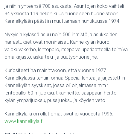
ja niihin yhteensä 700 asukasta. Asuntojen koko vaihteli
34 yksiöstä 119 neliön kuusihuoneiseen huoneistoon.
Kannelkylään päästiin muuttamaan huhtikuussa 1974.
Nykyisin kylässä asuu noin 500 ihmistä ja asukkaiden
harrastukset ovat moninaiset; Kannelkylän kuoro,
valokuvakerho, lentopallo, itsepalveluperiaatteella toimiva
oma kirjasto, askartelu- ja puutyöhuone jne.
Kuriositeettina mainittakoon, että vuonna 1977
Kannelkylässä tehtiin omaa Special-lehteä ja järjestettiin
Kannelkylän syyskisat, jossa oli ohjelmassa mm.:
lentopallo, 60 m juoksu, tikanheitto, saappaan heitto,
kylän ympärijuoksu, pussijuoksu ja köyden veto.
Kannelkylällä on ollut omat sivut jo vuodesta 1996:
www.kannelkyla.fi