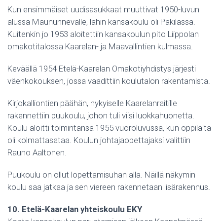
Kun ensimmäiset uudisasukkaat muuttivat 1950-luvun
alussa Maununnevalle, lähin kansakoulu oli Pakilassa.
Kuitenkin jo 1953 aloitettiin kansakoulun pito Liippolan
omakotitalossa Kaarelan- ja Maavallintien kulmassa.
Keväällä 1954 Etelä-Kaarelan Omakotiyhdistys järjesti
väenkokouksen, jossa vaadittiin koulutalon rakentamista.
Kirjokalliontien päähän, nykyiselle Kaarelanraitille
rakennettiin puukoulu, johon tuli viisi luokkahuonetta.
Koulu aloitti toimintansa 1955 vuoroluvussa, kun oppilaita
oli kolmattasataa. Koulun johtajaopettajaksi valittiin
Rauno Aaltonen.
Puukoulu on ollut lopettamisuhan alla. Näillä näkymin
koulu saa jatkaa ja sen viereen rakennetaan lisärakennus.
10. Etelä-Kaarelan yhteiskoulu EKY