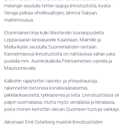
Helsingin seudulla tehtiin laajoja linnoitustöitä, koska
Venäjä pelkäsi vihollisvaltojen, lähinnä Saksan,
maihinnousua.
Etummainen linja kulki Westendin lounaispuolelta
Leppävaaran länsialueelle Kaarelaan, Malmille ja
Mellunkylän seuduilla Suomenlahden rantaan.
Kannelmäessä linnoitustöitä on nähtävissä vähän joka
puolella mm. Aurinkokalliolla Pelimannintien varrella ja
Maununnevalla.
Kallioihin räjäytettiin taistelu- ja yhteyshautoja,
rakennettiin betonisia konekivääriasemia,
piikkilankaesteitä, tykkiasemia ja teitä. Linnoitustöissä oli
paljon suomalaisia, mutta myös venäläisiä ja kiinalaisia;
joista monen kerrottiin olevan Suomeen tuotuja vankeja.
Aikoinaan Emil Österberg muisteli linnoitustöiden