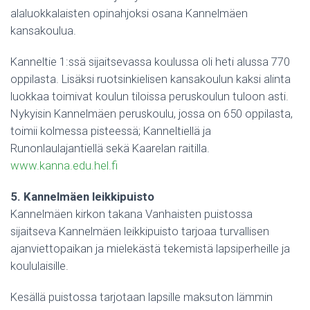
alaluokkalaisten opinahjoksi osana Kannelmäen
kansakoulua.
Kanneltie 1:ssä sijaitsevassa koulussa oli heti alussa 770
oppilasta. Lisäksi ruotsinkielisen kansakoulun kaksi alinta
luokkaa toimivat koulun tiloissa peruskoulun tuloon asti.
Nykyisin Kannelmäen peruskoulu, jossa on 650 oppilasta,
toimii kolmessa pisteessä; Kanneltiellä ja
Runonlaulajantiellä sekä Kaarelan raitilla.
www.kanna.edu.hel.fi
5. Kannelmäen leikkipuisto
Kannelmäen kirkon takana Vanhaisten puistossa
sijaitseva Kannelmäen leikkipuisto tarjoaa turvallisen
ajanviettopaikan ja mielekästä tekemistä lapsiperheille ja
koululaisille.
Kesällä puistossa tarjotaan lapsille maksuton lämmin