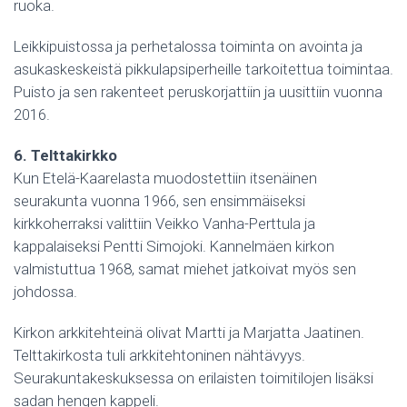
ruoka.
Leikkipuistossa ja perhetalossa toiminta on avointa ja
asukaskeskeistä pikkulapsiperheille tarkoitettua toimintaa.
Puisto ja sen rakenteet peruskorjattiin ja uusittiin vuonna
2016.
6. Telttakirkko
Kun Etelä-Kaarelasta muodostettiin itsenäinen
seurakunta vuonna 1966, sen ensimmäiseksi
kirkkoherraksi valittiin Veikko Vanha-Perttula ja
kappalaiseksi Pentti Simojoki. Kannelmäen kirkon
valmistuttua 1968, samat miehet jatkoivat myös sen
johdossa.
Kirkon arkkitehteinä olivat Martti ja Marjatta Jaatinen.
Telttakirkosta tuli arkkitehtoninen nähtävyys.
Seurakuntakeskuksessa on erilaisten toimitilojen lisäksi
sadan hengen kappeli.