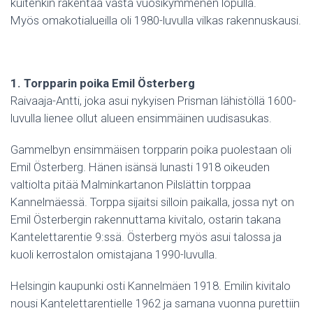
kuitenkin rakentaa vasta vuosikymmenen lopulla.
Myös omakotialueilla oli 1980-luvulla vilkas rakennuskausi.
1. Torpparin poika Emil Österberg
Raivaaja-Antti, joka asui nykyisen Prisman lähistöllä 1600-
luvulla lienee ollut alueen ensimmäinen uudisasukas.
Gammelbyn ensimmäisen torpparin poika puolestaan oli
Emil Österberg. Hänen isänsä lunasti 1918 oikeuden
valtiolta pitää Malminkartanon Pilslättin torppaa
Kannelmäessä. Torppa sijaitsi silloin paikalla, jossa nyt on
Emil Österbergin rakennuttama kivitalo, ostarin takana
Kantelettarentie 9:ssä. Österberg myös asui talossa ja
kuoli kerrostalon omistajana 1990-luvulla.
Helsingin kaupunki osti Kannelmäen 1918. Emilin kivitalo
nousi Kantelettarentielle 1962 ja samana vuonna purettiin