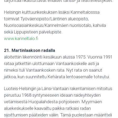
tarjontaa rikastuttavat erilaiset tanssi- ja teatteriesitykset.
Helsingin kulttuurikeskuksen lisäksi Kanneltalosssa
toimivat Työväenopisto/Läntinen alueopisto,
Nuorisoasiainkeskus/Kannelmäen nuorisotalo, kahvila
sekä Lippupisteen palvelupiste.
www.kanneltalo.fi
21. Martinlaakson radalla
aloitettiin liikennöinti kesäkuun alussa 1975. Vuonna 1991
rataa jatkettiin ulottumaan Vantaankoskelle asti ja
nimeksi tuli Vantaankosken rata. Nyt rata on saanut
jatkoa, kun suunniteltu Kehärata lentoasemalle toteutui.
Luoteis-Helsingin ja Länsi-Vantaan rakentamisen mitoitus
perustuu 1968 syntyneeseen ideaan raideyhteyden
vetämisestä Huopalahdesta pohjoiseen. Myyrmäen
aluekeskukselle kaavailtu paikka ratkaisi radan
sijoittumisen pääteiden väliin. Tämä puolestaan määritteli