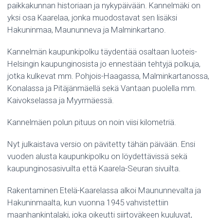
paikkakunnan historiaan ja nykypäivään. Kannelmäki on
yksi osa Kaarelaa, jonka muodostavat sen lisäksi
Hakuninmaa, Maununneva ja Malminkartano.
Kannelmän kaupunkipolku täydentää osaltaan luoteis-
Helsingin kaupunginosista jo ennestään tehtyjä polkuja,
jotka kulkevat mm. Pohjois-Haagassa, Malminkartanossa,
Konalassa ja Pitäjänmäellä sekä Vantaan puolella mm.
Kaivokselassa ja Myyrmäessä.
Kannelmäen polun pituus on noin viisi kilometriä.
Nyt julkaistava versio on pävitetty tähän päivään. Ensi
vuoden alusta kaupunkipolku on löydettävissä sekä
kaupunginosasivuilta että Kaarela-Seuran sivuilta.
Rakentaminen Etelä-Kaarelassa alkoi Maununnevalta ja
Hakuninmaalta, kun vuonna 1945 vahvistettiin
maanhankintalaki, joka oikeutti siirtoväkeen kuuluvat,