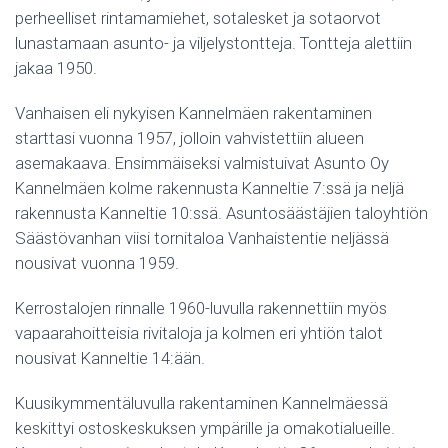
perheelliset rintamamiehet, sotalesket ja sotaorvot
lunastamaan asunto- ja viljelystontteja. Tontteja alettiin
jakaa 1950.
Vanhaisen eli nykyisen Kannelmäen rakentaminen
starttasi vuonna 1957, jolloin vahvistettiin alueen
asemakaava. Ensimmäiseksi valmistuivat Asunto Oy
Kannelmäen kolme rakennusta Kanneltie 7:ssä ja neljä
rakennusta Kanneltie 10:ssä. Asuntosäästäjien taloyhtiön
Säästövanhan viisi tornitaloa Vanhaistentie neljässä
nousivat vuonna 1959.
Kerrostalojen rinnalle 1960-luvulla rakennettiin myös
vapaarahoitteisia rivitaloja ja kolmen eri yhtiön talot
nousivat Kanneltie 14:ään.
Kuusikymmentäluvulla rakentaminen Kannelmäessä
keskittyi ostoskeskuksen ympärille ja omakotialueille.