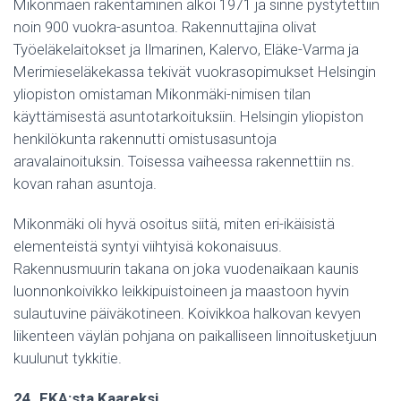
Mikonmäen rakentaminen alkoi 1971 ja sinne pystytettiin
noin 900 vuokra-asuntoa. Rakennuttajina olivat
Työeläkelaitokset ja Ilmarinen, Kalervo, Eläke-Varma ja
Merimieseläkekassa tekivät vuokrasopimukset Helsingin
yliopiston omistaman Mikonmäki-nimisen tilan
käyttämisestä asuntotarkoituksiin. Helsingin yliopiston
henkilökunta rakennutti omistusasuntoja
aravalainoituksin. Toisessa vaiheessa rakennettiin ns.
kovan rahan asuntoja.
Mikonmäki oli hyvä osoitus siitä, miten eri-ikäisistä
elementeistä syntyi viihtyisä kokonaisuus.
Rakennusmuurin takana on joka vuodenaikaan kaunis
luonnonkoivikko leikkipuistoineen ja maastoon hyvin
sulautuvine päiväkotineen. Koivikkoa halkovan kevyen
liikenteen väylän pohjana on paikalliseen linnoitusketjuun
kuulunut tykkitie.
24. EKA:sta Kaareksi