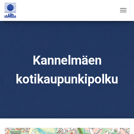
T
O
G
G
L
E
Kannelmäen
N
A
kotikaupunkipolku
V
I
G
A
T
I
O
N