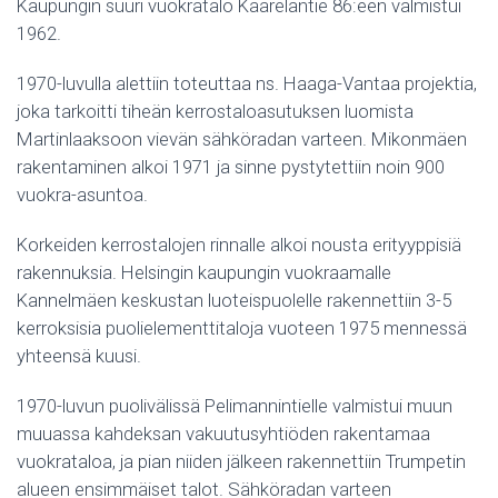
Kaupungin suuri vuokratalo Kaarelantie 86:een valmistui
1962.
1970-luvulla alettiin toteuttaa ns. Haaga-Vantaa projektia,
joka tarkoitti tiheän kerrostaloasutuksen luomista
Martinlaaksoon vievän sähköradan varteen. Mikonmäen
rakentaminen alkoi 1971 ja sinne pystytettiin noin 900
vuokra-asuntoa.
Korkeiden kerrostalojen rinnalle alkoi nousta erityyppisiä
rakennuksia. Helsingin kaupungin vuokraamalle
Kannelmäen keskustan luoteispuolelle rakennettiin 3-5
kerroksisia puolielementtitaloja vuoteen 1975 mennessä
yhteensä kuusi.
1970-luvun puolivälissä Pelimannintielle valmistui muun
muuassa kahdeksan vakuutusyhtiöden rakentamaa
vuokrataloa, ja pian niiden jälkeen rakennettiin Trumpetin
alueen ensimmäiset talot. Sähköradan varteen