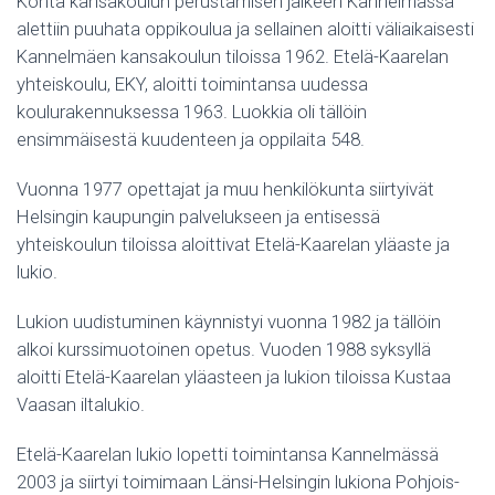
Kohta kansakoulun perustamisen jälkeen Kannelmässä
alettiin puuhata oppikoulua ja sellainen aloitti väliaikaisesti
Kannelmäen kansakoulun tiloissa 1962. Etelä-Kaarelan
yhteiskoulu, EKY, aloitti toimintansa uudessa
koulurakennuksessa 1963. Luokkia oli tällöin
ensimmäisestä kuudenteen ja oppilaita 548.
Vuonna 1977 opettajat ja muu henkilökunta siirtyivät
Helsingin kaupungin palvelukseen ja entisessä
yhteiskoulun tiloissa aloittivat Etelä-Kaarelan yläaste ja
lukio.
Lukion uudistuminen käynnistyi vuonna 1982 ja tällöin
alkoi kurssimuotoinen opetus. Vuoden 1988 syksyllä
aloitti Etelä-Kaarelan yläasteen ja lukion tiloissa Kustaa
Vaasan iltalukio.
Etelä-Kaarelan lukio lopetti toimintansa Kannelmässä
2003 ja siirtyi toimimaan Länsi-Helsingin lukiona Pohjois-