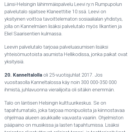
Länsi-Helsingin lähimmäispalvelu Leevi ry:n Rumpupolun
palvelutalo sijaitsee Klaneettitie 10:ssä. Leevi on
yksityinen voittoa tavoittelematon sosiaalialan yhdistys,
jolla on Kannelmäen lisäksi palvelutalo myös Ilkantien ja
Eliel Saarisentien kulmassa.
Leevin palvelutalo tarjoaa palveluasumisen lisäksi
yhteisömuotoista asumista Hellikodissa, jonka paikat ovat
yksityisiä.
20. Kanneltalolla
oli 25-vuotisjuhlat 2017. Jos
vuositasolla Kanneltalossa käy noin 300 000-350 000
ihmistä, juhlavuonna vierailijoita oli sitäkin enemmän.
Talo on läntisen Helsingin kulttuurikeskus. Se on
tapahtumatalo, joka tarjoaa monipuolista ja kiinnostavaa
ohjelmaa alueen asukkaille vauvasta vaariin. Ohjelmiston
pääpaino on musiikissa ja lasten tapahtumissa. Lisäksi