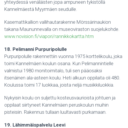
yhteydessä venäläisten jopa ampuneen tykistöllä
Kannelmäestä Myyrmäen seuduille.
Kasemattikallion vallihautarakenne Mörssärinaukion
takana Maununnevalla on museoviraston suojelukohde.
www.novision.fi/viapori/rannikkokartta.htm
18. Pelimanni Purpuripolulle
Purpuripolulle rakennettiin vuonna 1975 korttelikoulu, joka
toimi Kannelmäen koulun osana. Kun Pelimannintielle
valmistui 1980 monitoimitalo, tuli sen pääosaksi
itsenäinen ala-asteen koulu. Heti alkuun oppilaita oli 480.
Koulussa toimi 17 luokkaa, joista neljä musiikkiluokkia.
Nykyisin koulu on suljettu kosteusvaurioista johtuen ja
oppilaat siirtyneet Kannelmäen peruskoulun muihin
pisteisiin. Rakennus tullaan luultavasti purkamaan.
19. Lähimmäispalvelu Leevi