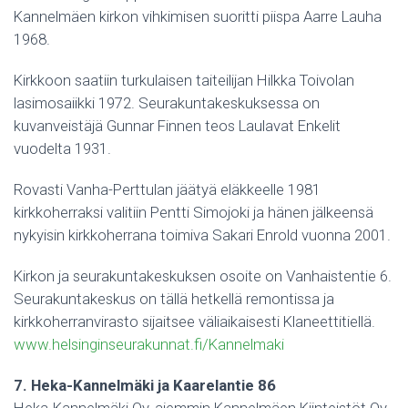
Kannelmäen kirkon vihkimisen suoritti piispa Aarre Lauha
1968.
Kirkkoon saatiin turkulaisen taiteilijan Hilkka Toivolan
lasimosaiikki 1972. Seurakuntakeskuksessa on
kuvanveistäjä Gunnar Finnen teos Laulavat Enkelit
vuodelta 1931.
Rovasti Vanha-Perttulan jäätyä eläkkeelle 1981
kirkkoherraksi valitiin Pentti Simojoki ja hänen jälkeensä
nykyisin kirkkoherrana toimiva Sakari Enrold vuonna 2001.
Kirkon ja seurakuntakeskuksen osoite on Vanhaistentie 6.
Seurakuntakeskus on tällä hetkellä remontissa ja
kirkkoherranvirasto sijaitsee väliaikaisesti Klaneettitiellä.
www.helsinginseurakunnat.fi/Kannelmaki
7. Heka-Kannelmäki ja Kaarelantie 86
Heka-Kannelmäki Oy, aiemmin Kannelmäen Kiinteistöt Oy,