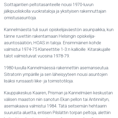
Soittajantien peltotasanteelle nousi 1970-luvun
jälkipuoliskolla vuokrataloja ja yksityisen rakennuttajan
omistusasuntoja.
Kannelmäestä tuli suuri opiskelijaväestön asuinpaikka, kun
tänne ruvettiin rakentamaan Helsingin opiskelija-
asuntosäätiön, HOAS:in taloja. Ensimmäinen kohde
valmistui 1974-75 Klaneettitie 1-3:n kallioille. Kitarakujalle
talot valmistuivat vuosina 1978-79.
1980-luvulla Kannelmäessä rakennettiin asemanseutua.
Sitratorin ympärille ja sen läheisyyteen nousi asuntojen
lisäksi runsaasti liike- ja toimistotiloja.
Kauppakeskus Kaaren, Prisman ja Kannelmäen keskustan
välisen maaston niin sanotun Ekan pellon tai Antinniityn,
asemakaava valmistui 1984. Tätä seitsemän hehtaarin
suuruista aluetta, entisen Pilslättin torpan peltoja, alettiin