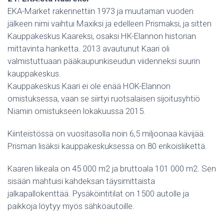
EKA-Market rakennettiin 1973 ja muutaman vuoden
jälkeen nimi vaihtui Maxiksi ja edelleen Prismaksi, ja sitten
Kauppakeskus Kaareksi, osaksi HK-Elannon historian
mittavinta hanketta. 2013 avautunut Kaari oli
valmistuttuaan pääkaupunkiseudun viidenneksi suurin
kauppakeskus.
Kauppakeskus Kaari ei ole enää HOK-Elannon
omistuksessa, vaan se siirtyi ruotsalaisen sijoitusyhtiö
Niamin omistukseen lokakuussa 2015.
Kiinteistössä on vuositasolla noin 6,5 miljoonaa kävijää.
Prisman lisäksi kauppakeskuksessa on 80 erikoisliikettä.
Kaaren liikeala on 45 000 m2 ja bruttoala 101 000 m2. Sen
sisään mahtuisi kahdeksan täysimittaista
jalkapallokenttää. Pysäköintitilat on 1500 autolle ja
paikkoja löytyy myös sähköautoille.