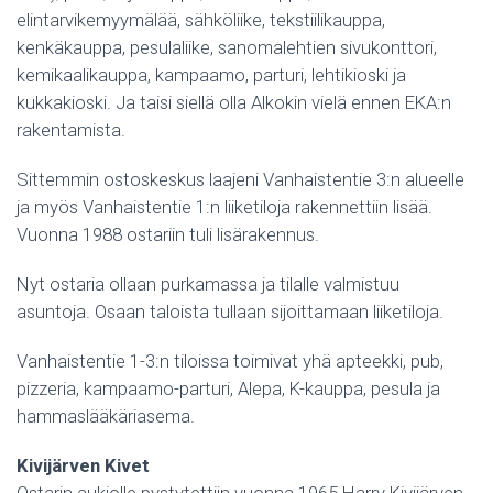
elintarvikemyymälää, sähköliike, tekstiilikauppa,
kenkäkauppa, pesulaliike, sanomalehtien sivukonttori,
kemikaalikauppa, kampaamo, parturi, lehtikioski ja
kukkakioski. Ja taisi siellä olla Alkokin vielä ennen EKA:n
rakentamista.
Sittemmin ostoskeskus laajeni Vanhaistentie 3:n alueelle
ja myös Vanhaistentie 1:n liiketiloja rakennettiin lisää.
Vuonna 1988 ostariin tuli lisärakennus.
Nyt ostaria ollaan purkamassa ja tilalle valmistuu
asuntoja. Osaan taloista tullaan sijoittamaan liiketiloja.
Vanhaistentie 1-3:n tiloissa toimivat yhä apteekki, pub,
pizzeria, kampaamo-parturi, Alepa, K-kauppa, pesula ja
hammaslääkäriasema.
Kivijärven Kivet
Ostarin aukiolle pystytettiin vuonna 1965 Harry Kivijärven