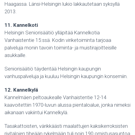
Haagassa. Länsi-Helsingin lukio lakkautetaan syksyllä
2013.
11. Kannelkoti
Helsingin Seniorisäätiö ylläpitää Kannelkotia
Vanhaistentie 15:ssä. Kodin viriketoiminta tarjoaa
palveluja monin tavoin toiminta- ja muistirajoitteisille
asukkaille.
Seniorisäätiö täydentää Helsingin kaupungin
vanhuspalveluja ja kuuluu Helsingin kaupungin konserniin.
12. Kannelkylä
Kannelmäen peltoaukealle Vanhaistentie 12-14
kaavoitettiin 1970-luvun alussa pientaloalue, jonka nimeksi
aikanaan vakiintui Kannelkylä.
Tasakattoisten, värikkäästi maalattujen kaksikerroksisten
rivitalojen tiheään rykelmään tuli noin 190 omistusasuntoa