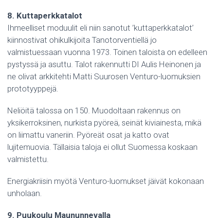
8. Kuttaperkkatalot
Ihmeelliset moduulit eli niin sanotut ’kuttaperkkatalot’
kiinnostivat ohikulkijoita Tanotorventiellä jo
valmistuessaan vuonna 1973. Toinen taloista on edelleen
pystyssä ja asuttu. Talot rakennutti DI Aulis Heinonen ja
ne olivat arkkitehti Matti Suurosen Venturo-luomuksien
prototyyppejä.
Neliöitä talossa on 150. Muodoltaan rakennus on
yksikerroksinen, nurkista pyöreä, seinät kiviainesta, mikä
on liimattu vaneriin. Pyöreät osat ja katto ovat
lujitemuovia. Tällaisia taloja ei ollut Suomessa koskaan
valmistettu.
Energiakriisin myötä Venturo-luomukset jäivät kokonaan
unholaan.
9. Puukoulu Maununnevalla