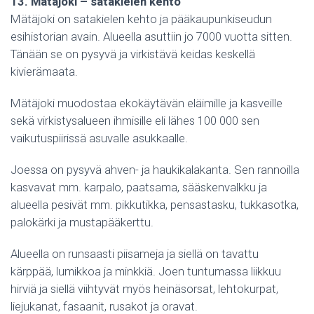
13. Mätäjoki – satakielen kehto
Mätäjoki on satakielen kehto ja pääkaupunkiseudun
esihistorian avain. Alueella asuttiin jo 7000 vuotta sitten.
Tänään se on pysyvä ja virkistävä keidas keskellä
kivierämaata.
Mätäjoki muodostaa ekokäytävän eläimille ja kasveille
sekä virkistysalueen ihmisille eli lähes 100 000 sen
vaikutuspiirissä asuvalle asukkaalle.
Joessa on pysyvä ahven- ja haukikalakanta. Sen rannoilla
kasvavat mm. karpalo, paatsama, sääskenvalkku ja
alueella pesivät mm. pikkutikka, pensastasku, tukkasotka,
palokärki ja mustapääkerttu.
Alueella on runsaasti piisameja ja siellä on tavattu
kärppää, lumikkoa ja minkkiä. Joen tuntumassa liikkuu
hirviä ja siellä viihtyvät myös heinäsorsat, lehtokurpat,
liejukanat, fasaanit, rusakot ja oravat.