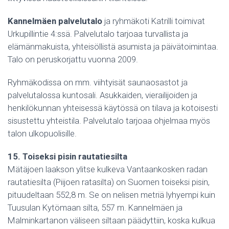
Kannelmäen palvelutalo
ja ryhmäkoti Katrilli toimivat
Urkupillintie 4:ssä. Palvelutalo tarjoaa turvallista ja
elämänmakuista, yhteisöllistä asumista ja päivätoimintaa.
Talo on peruskorjattu vuonna 2009.
Ryhmäkodissa on mm. viihtyisät saunaosastot ja
palvelutalossa kuntosali. Asukkaiden, vierailijoiden ja
henkilökunnan yhteisessä käytössä on tilava ja kotoisesti
sisustettu yhteistila. Palvelutalo tarjoaa ohjelmaa myös
talon ulkopuolisille.
15. Toiseksi pisin rautatiesilta
Mätäjoen laakson ylitse kulkeva Vantaankosken radan
rautatiesilta (Piijoen ratasilta) on Suomen toiseksi pisin,
pituudeltaan 552,8 m. Se on nelisen metriä lyhyempi kuin
Tuusulan Kytömaan silta, 557 m. Kannelmäen ja
Malminkartanon väliseen siltaan päädyttiin, koska kulkua