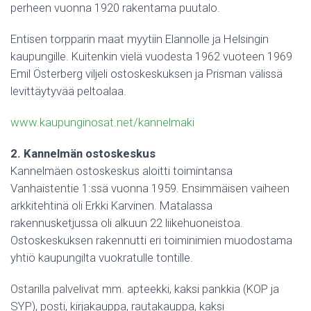
perheen vuonna 1920 rakentama puutalo.
Entisen torpparin maat myytiin Elannolle ja Helsingin
kaupungille. Kuitenkin vielä vuodesta 1962 vuoteen 1969
Emil Österberg viljeli ostoskeskuksen ja Prisman välissä
levittäytyvää peltoalaa.
www.kaupunginosat.net/kannelmaki
2. Kannelmän ostoskeskus
Kannelmäen ostoskeskus aloitti toimintansa
Vanhaistentie 1:ssä vuonna 1959. Ensimmäisen vaiheen
arkkitehtinä oli Erkki Karvinen. Matalassa
rakennusketjussa oli alkuun 22 liikehuoneistoa.
Ostoskeskuksen rakennutti eri toiminimien muodostama
yhtiö kaupungilta vuokratulle tontille.
Ostarilla palvelivat mm. apteekki, kaksi pankkia (KOP ja
SYP), posti, kirjakauppa, rautakauppa, kaksi