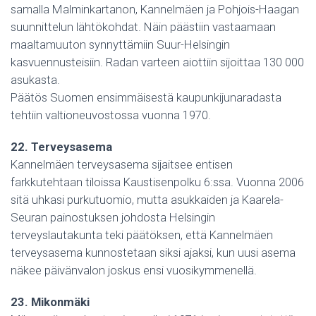
samalla Malminkartanon, Kannelmäen ja Pohjois-Haagan
suunnittelun lähtökohdat. Näin päästiin vastaamaan
maaltamuuton synnyttämiin Suur-Helsingin
kasvuennusteisiin. Radan varteen aiottiin sijoittaa 130 000
asukasta.
Päätös Suomen ensimmäisestä kaupunkijunaradasta
tehtiin valtioneuvostossa vuonna 1970.
22. Terveysasema
Kannelmäen terveysasema sijaitsee entisen
farkkutehtaan tiloissa Kaustisenpolku 6:ssa. Vuonna 2006
sitä uhkasi purkutuomio, mutta asukkaiden ja Kaarela-
Seuran painostuksen johdosta Helsingin
terveyslautakunta teki päätöksen, että Kannelmäen
terveysasema kunnostetaan siksi ajaksi, kun uusi asema
näkee päivänvalon joskus ensi vuosikymmenellä.
23. Mikonmäki