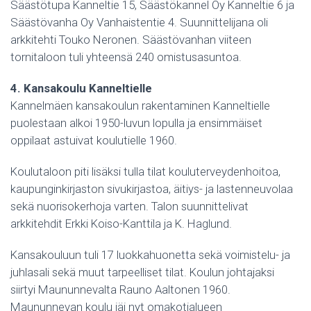
Säästötupa Kanneltie 15, Säästökannel Oy Kanneltie 6 ja
Säästövanha Oy Vanhaistentie 4. Suunnittelijana oli
arkkitehti Touko Neronen. Säästövanhan viiteen
tornitaloon tuli yhteensä 240 omistusasuntoa.
4. Kansakoulu Kanneltielle
Kannelmäen kansakoulun rakentaminen Kanneltielle
puolestaan alkoi 1950-luvun lopulla ja ensimmäiset
oppilaat astuivat koulutielle 1960.
Koulutaloon piti lisäksi tulla tilat kouluterveydenhoitoa,
kaupunginkirjaston sivukirjastoa, äitiys- ja lastenneuvolaa
sekä nuorisokerhoja varten. Talon suunnittelivat
arkkitehdit Erkki Koiso-Kanttila ja K. Haglund.
Kansakouluun tuli 17 luokkahuonetta sekä voimistelu- ja
juhlasali sekä muut tarpeelliset tilat. Koulun johtajaksi
siirtyi Maununnevalta Rauno Aaltonen 1960.
Maununnevan koulu jäi nyt omakotialueen