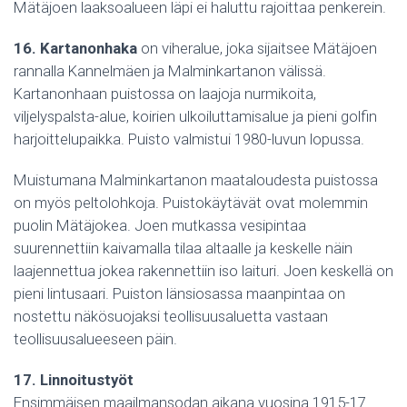
Mätäjoen laaksoalueen läpi ei haluttu rajoittaa penkerein.
16. Kartanonhaka
on viheralue, joka sijaitsee Mätäjoen
rannalla Kannelmäen ja Malminkartanon välissä.
Kartanonhaan puistossa on laajoja nurmikoita,
viljelyspalsta-alue, koirien ulkoiluttamisalue ja pieni golfin
harjoittelupaikka. Puisto valmistui 1980-luvun lopussa.
Muistumana Malminkartanon maataloudesta puistossa
on myös peltolohkoja. Puistokäytävät ovat molemmin
puolin Mätäjokea. Joen mutkassa vesipintaa
suurennettiin kaivamalla tilaa altaalle ja keskelle näin
laajennettua jokea rakennettiin iso laituri. Joen keskellä on
pieni lintusaari. Puiston länsiosassa maanpintaa on
nostettu näkösuojaksi teollisuusaluetta vastaan
teollisuusalueeseen päin.
17. Linnoitustyöt
Ensimmäisen maailmansodan aikana vuosina 1915-17