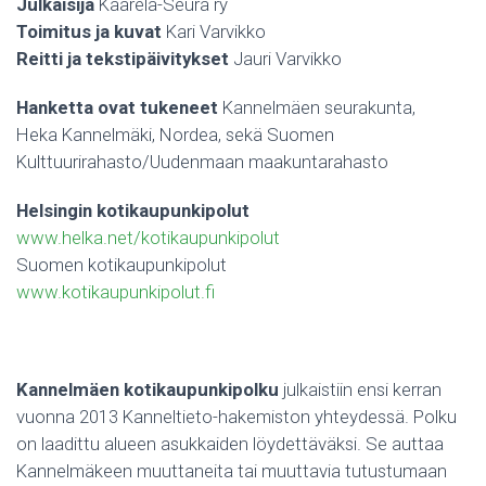
Julkaisija
Kaarela-Seura ry
Toimitus ja kuvat
Kari Varvikko
Reitti ja tekstipäivitykset
Jauri Varvikko
Hanketta ovat tukeneet
Kannelmäen seurakunta,
Heka Kannelmäki, Nordea, sekä Suomen
Kulttuurirahasto/Uudenmaan maakuntarahasto
Helsingin kotikaupunkipolut
www.helka.net/kotikaupunkipolut
Suomen kotikaupunkipolut
www.kotikaupunkipolut.fi
Kannelmäen kotikaupunkipolku
julkaistiin ensi kerran
vuonna 2013 Kanneltieto-hakemiston yhteydessä. Polku
on laadittu alueen asukkaiden löydettäväksi. Se auttaa
Kannelmäkeen muuttaneita tai muuttavia tutustumaan