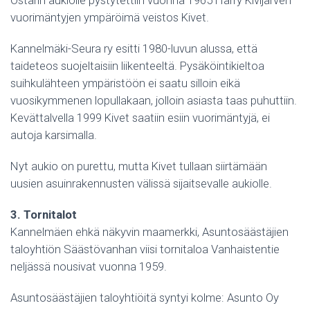
vuorimäntyjen ympäröimä veistos Kivet.
Kannelmäki-Seura ry esitti 1980-luvun alussa, että
taideteos suojeltaisiin liikenteeltä. Pysäköintikieltoa
suihkulähteen ympäristöön ei saatu silloin eikä
vuosikymmenen lopullakaan, jolloin asiasta taas puhuttiin.
Kevättalvella 1999 Kivet saatiin esiin vuorimäntyjä, ei
autoja karsimalla.
Nyt aukio on purettu, mutta Kivet tullaan siirtämään
uusien asuinrakennusten välissä sijaitsevalle aukiolle.
3. Tornitalot
Kannelmäen ehkä näkyvin maamerkki, Asuntosäästäjien
taloyhtiön Säästövanhan viisi tornitaloa Vanhaistentie
neljässä nousivat vuonna 1959.
Asuntosäästäjien taloyhtiöitä syntyi kolme: Asunto Oy