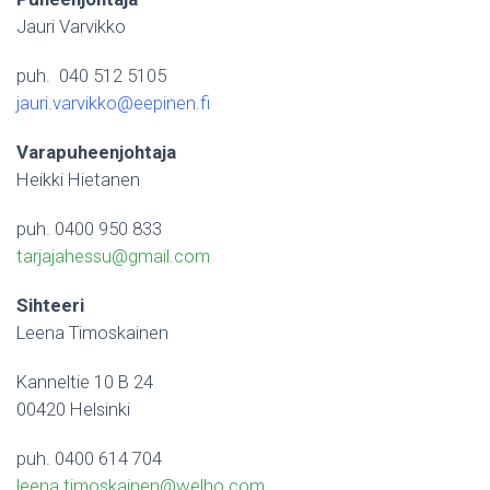
Jauri Varvikko
puh. 040 512 5105
jauri.varvikko@eepinen.fi
Varapuheenjohtaja
Heikki Hietanen
puh. 0400 950 833
tarjajahessu@gmail.com
Sihteeri
Leena Timoskainen
Kanneltie 10 B 24
00420 Helsinki
puh. 0400 614 704
leena.timoskainen@welho.com