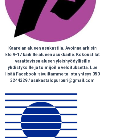
Kaarelan alueen asukastila. Avoinna arkisin
klo 9-17 kaikille alueen asukkaille. Kokoustilat
varattavissa alueen yleishyödyllisille
yhdistyksille ja toimijoille veloituksetta. Lue
lisää Facebook-sivuiltamme tai ota yhteys 050
3244329 / asukastalopurpuri@gmail.com