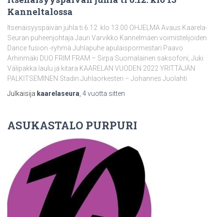
Kanneltalossa
Itsenäisyyspäivän juhla ti 6.12. klo 13.00 OHJELMA Avaus Kaarela-
Seuran puheenjohtaja Jauri Varvikko Kannelmäen voimistelijoiden
Dance fusion -ryhmä Juhlapuhe apulaispormestari Paavo
Arhinmäki DUO FRIM FRAM – Sirpa Suomalainen saksofoni, Juki
Välipakka laulu ja kitara KAARELAN VUODEN 2022 YRITTÄJÄN
PALKITSEMINEN Stadin Juhlaorkesteri – Johannes Juolahti
Julkaisija
kaarelaseura
,
4 vuotta
sitten
ASUKASTALO PURPURI