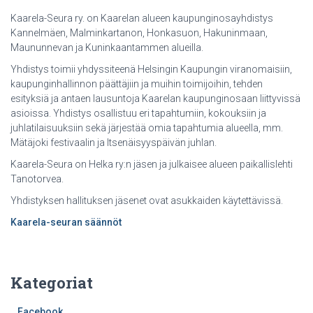
Kaarela-Seura ry. on Kaarelan alueen kaupunginosayhdistys
Kannelmäen, Malminkartanon, Honkasuon, Hakuninmaan,
Maununnevan ja Kuninkaantammen alueilla.
Yhdistys toimii yhdyssiteenä Helsingin Kaupungin viranomaisiin,
kaupunginhallinnon päättäjiin ja muihin toimijoihin, tehden
esityksiä ja antaen lausuntoja Kaarelan kaupunginosaan liittyvissä
asioissa. Yhdistys osallistuu eri tapahtumiin, kokouksiin ja
juhlatilaisuuksiin sekä järjestää omia tapahtumia alueella, mm.
Mätäjoki festivaalin ja Itsenäisyyspäivän juhlan.
Kaarela-Seura on Helka ry:n jäsen ja julkaisee alueen paikallislehti
Tanotorvea.
Yhdistyksen hallituksen jäsenet ovat asukkaiden käytettävissä.
Kaarela-seuran säännöt
Kategoriat
Facebook