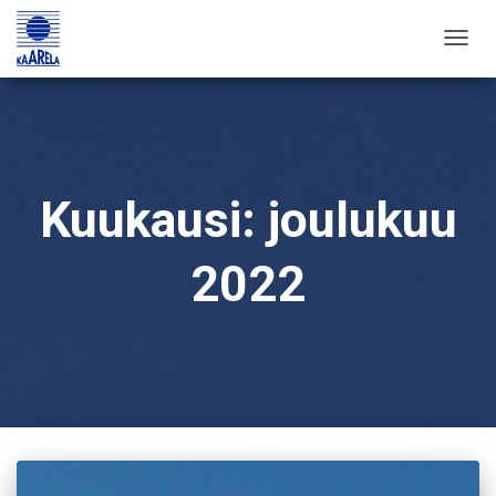
TOGG
NAVIG
Kuukausi:
joulukuu
2022