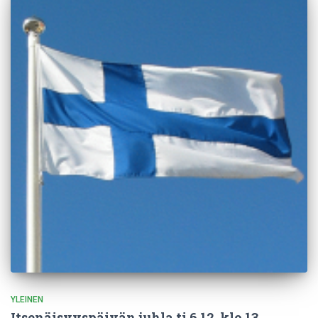
YLEINEN
Itsenäisyyspäivän juhla ti 6.12. klo 13