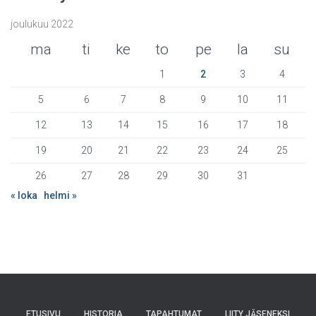
joulukuu 2022
ma
ti
ke
to
pe
la
su
1
2
3
4
5
6
7
8
9
10
11
12
13
14
15
16
17
18
19
20
21
22
23
24
25
26
27
28
29
30
31
« loka
helmi »
ETUSIVU
HISTORIA
TAPAHTUMAT
LIITY JÄSENEKSI