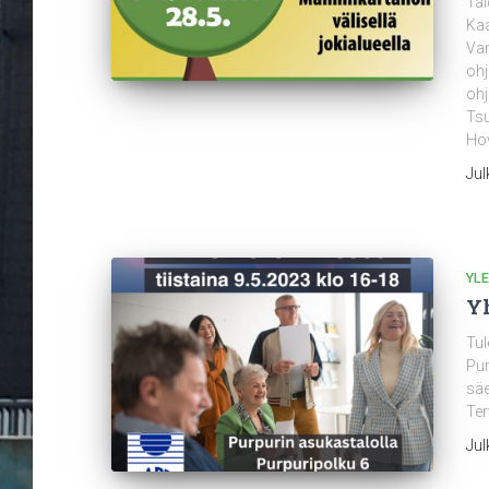
Tai
Kaa
Var
ohj
ohj
Tsu
Hov
Jul
YLE
Yh
Tul
Pur
säe
Ter
Jul