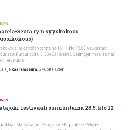
INEN
arela-Seura ry:n syyskokous
uosikokous)
skokous järjestetään torstaina 16.11. klo 18.00 Asukastalo
purissa, Purpuripolku 6, 00420 Helsinki. Sääntöjen määräämät
at. Tervetuloa!
kaisija
kaarelaseura
,
3 vuotta
sitten
INEN
täjoki-festivaali sunnuntaina 28.5. klo 12-
usiikkia • Markkinatori • Arpajaiset • Kirpputori • Pelejä •