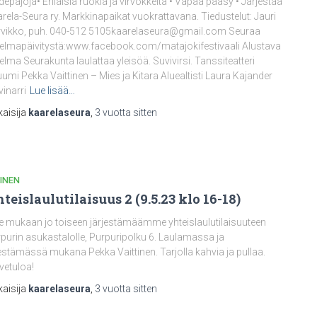
depajoja• Erilaisia ruokia ja virvokkeita • Vapaa pääsy • Järjestää
rela-Seura ry. Markkinapaikat vuokrattavana. Tiedustelut: Jauri
vikko, puh. 040-512 5105kaarelaseura@gmail.com Seuraa
elmapäivitystä:www.facebook.com/matajokifestivaali Alustava
elma Seurakunta laulattaa yleisöä. Suvivirsi. Tanssiteatteri
umi Pekka Vaittinen – Mies ja Kitara Aluealtisti Laura Kajander
inarri
Lue lisää…
kaisija
kaarelaseura
,
3 vuotta
sitten
INEN
teislaulutilaisuus 2 (9.5.23 klo 16-18)
e mukaan jo toiseen järjestämäämme yhteislaulutilaisuuteen
purin asukastalolle, Purpuripolku 6. Laulamassa ja
stämässä mukana Pekka Vaittinen. Tarjolla kahvia ja pullaa.
vetuloa!
kaisija
kaarelaseura
,
3 vuotta
sitten