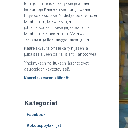
toimijoihin, tehden esityksiä ja antaen
lausuntoja Kaarelan kaupunginosaan
liittyvissä asioissa. Yhdistys osallistuu eri
tapahtumiin, kokouksiin ja
juhlatilaisuuksiin sekä järjestää omia
tapahtumia alueella, mm. Mätäjoki
festivaalin ja Itsenäisyyspäivän juhlan.
Kaarela-Seura on Helka ry:n jäsen ja
julkaisee alueen paikallislehti Tanotorvea.
Yhdistyksen hallituksen jäsenet ovat
asukkaiden käytettävissä.
Kaarela-seuran säännöt
Kategoriat
Facebook
Kokouspöytäkirjat