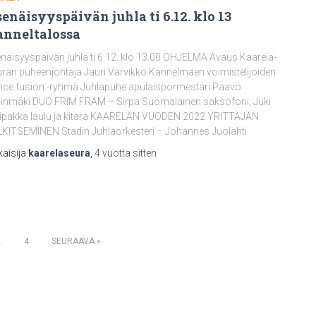
senäisyyspäivän juhla ti 6.12. klo 13
nneltalossa
enäisyyspäivän juhla ti 6.12. klo 13.00 OHJELMA Avaus Kaarela-
ran puheenjohtaja Jauri Varvikko Kannelmäen voimistelijoiden
ce fusion -ryhmä Juhlapuhe apulaispormestari Paavo
inmäki DUO FRIM FRAM – Sirpa Suomalainen saksofoni, Juki
ipakka laulu ja kitara KAARELAN VUODEN 2022 YRITTÄJÄN
KITSEMINEN Stadin Juhlaorkesteri – Johannes Juolahti
kaisija
kaarelaseura
,
4 vuotta
sitten
…
4
SEURAAVA