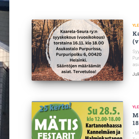
YLE
Ka
(v
Syy
Pur
asi
Jul
YLE
Mä
18
• M