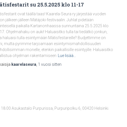
tisfestarit su 25.5.2025 klo 11-17
isfestarit ovat täällä taas! Kaarela-Seura ry järjestää vuoden
on jälkeen jälleen Mätäjoki-festivaalin. Juhlat pidetään
inteisellä paikalla Kartanonhaassa sunnuntaina 25.5.2025 klo
17. Ohjelmahaku on auki! Haluaisitko tulla tai tiedätkö jonkun,
a haluaisi tulla esiintymään Mätisfestareille? Budjettimme on
ni, mutta pyrimme tarjoamaan esiintymismahdollisuuden
dollisimman monelle, etenkin paikallisille esiintyjille. Haluaisitko
llistua ohjelman rakentamiseen
Lue lisää…
kaisija
kaarelaseura
,
1 vuosi
sitten
 18.00 Asukastalo Purpurissa, Purpuripolku 6, 00420 Helsinki.