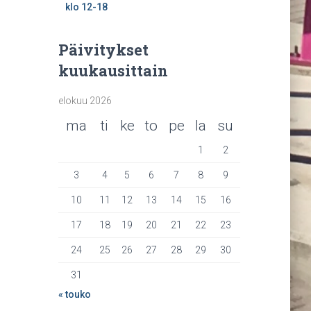
klo 12-18
Päivitykset
kuukausittain
elokuu 2026
ma
ti
ke
to
pe
la
su
1
2
3
4
5
6
7
8
9
10
11
12
13
14
15
16
17
18
19
20
21
22
23
24
25
26
27
28
29
30
31
« touko