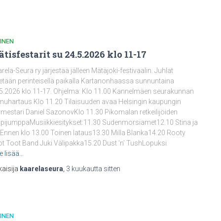
INEN
tisfestarit su 24.5.2026 klo 11-17
rela-Seura ry järjestää jälleen Mätäjoki-festivaalin. Juhlat
etään perinteisellä paikalla Kartanonhaassa sunnuntaina
5.2026 klo 11-17. Ohjelma: Klo 11.00 Kannelmäen seurakunnan
uhartaus Klo 11.20 Tilaisuuden avaa Helsingin kaupungin
mestari Daniel SazonovKlo 11.30 Pikomalan retkeilijöiden
pijumppaMusiikkiesitykset:11.30 Sudenmorsiamet12.10 Stina ja
oEnnen klo 13.00 Toinen lataus13.30 Milla Blanka14.20 Rooty
t Toot Band Juki Välipakka15.20 Dust ’n’ TushLopuksi
e lisää…
kaisija
kaarelaseura
,
3 kuukautta
sitten
INEN