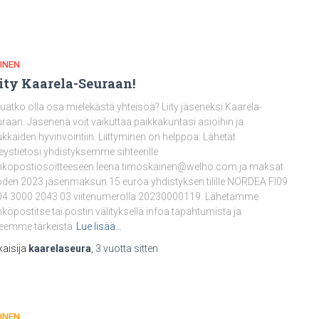
INEN
ity Kaarela-Seuraan!
uatko olla osa mielekästä yhteisöä? Liity jäseneksi Kaarela-
raan. Jäsenenä voit vaikuttaa paikkakuntasi asioihin ja
kkaiden hyvinvointiin. Liittyminen on helppoa: Lähetät
eystietosi yhdistyksemme sihteerille
köpostiosoitteeseen leena.timoskainen@welho.com ja maksat
den 2023 jäsenmaksun 15 euroa yhdistyksen tilille NORDEA FI09
4 3000 2043 03 viitenumerolla 20230000119. Lähetämme
köpostitse tai postin välityksellä infoa tapahtumista ja
eemme tärkeistä
Lue lisää…
kaisija
kaarelaseura
,
3 vuotta
sitten
INEN