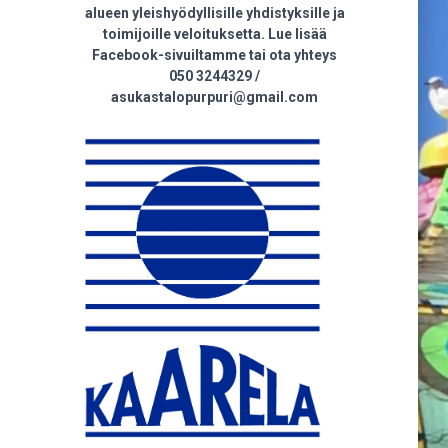
alueen yleishyödyllisille yhdistyksille ja
toimijoille veloituksetta. Lue lisää
Facebook-sivuiltamme tai ota yhteys
050 3244329 /
asukastalopurpuri@gmail.com