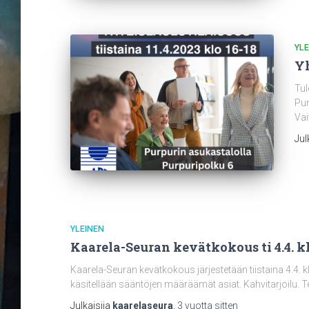
YLE
Yh
Tul
Pur
Vai
Jul
YLEINEN
Kaarela-Seuran kevätkokous ti 4.4. kl
Kaarela-Seuran kevätkokous järjestetään tiistaina 4.4.
käsitellään sääntöjen määräämät asiat. Kahvitarjoilu. T
Julkaisija
kaarelaseura
,
3 vuotta
sitten