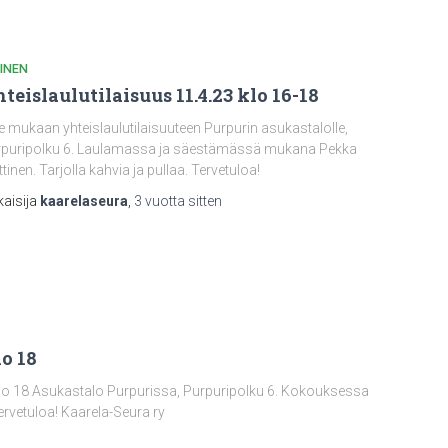
INEN
teislaulutilaisuus 11.4.23 klo 16-18
e mukaan yhteislaulutilaisuuteen Purpurin asukastalolle,
puripolku 6. Laulamassa ja säestämässä mukana Pekka
ttinen. Tarjolla kahvia ja pullaa. Tervetuloa!
kaisija
kaarelaseura
,
3 vuotta
sitten
o 18
 klo 18 Asukastalo Purpurissa, Purpuripolku 6. Kokouksessa
ervetuloa! Kaarela-Seura ry