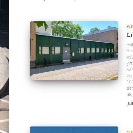
YLE
Li
Hal
Seu
asu
yht
säh
vuo
100
säh
alu
Jul
YLE