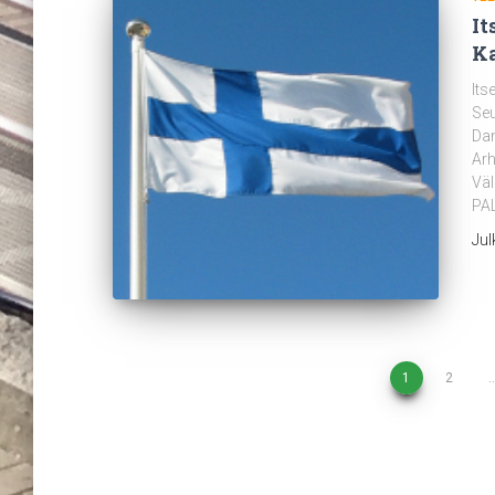
It
Ka
Its
Seu
Dan
Arh
Väl
PAL
Jul
Artikkelien
1
2
selaus