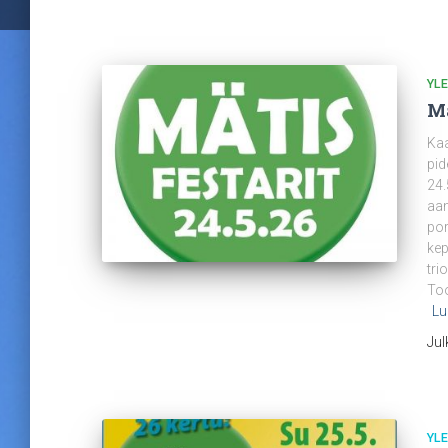
YLE
Mä
Kaa
pid
24.
aam
por
kep
tri
Too
Lu
Jul
YLE