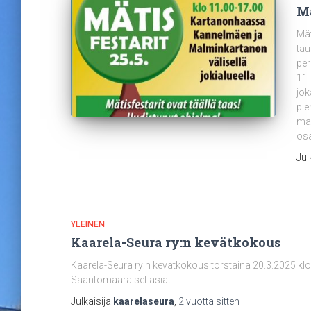
Mä
Mät
tau
per
11-
jok
pie
mah
osa
Jul
YLEINEN
Kaarela-Seura ry:n kevätkokous
Kaarela-Seura ry:n kevätkokous torstaina 20.3.2025 klo
Sääntömääräiset asiat.
Julkaisija
kaarelaseura
,
2 vuotta
sitten