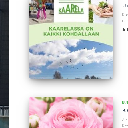
Uu
Kaa
use
Jul
UUT
K
AI
KE