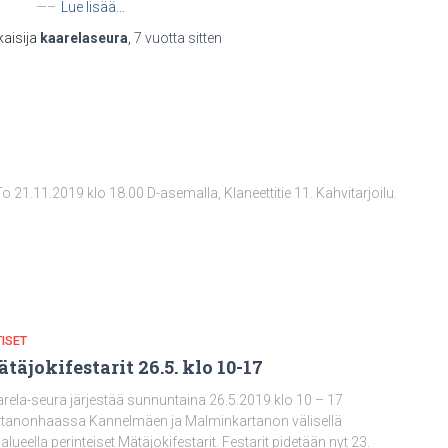
—–
Lue lisää…
kaisija
kaarelaseura
,
7 vuotta
sitten
.11.2019 klo 18.00 D-asemalla, Klaneettitie 11. Kahvitarjoilu.
ISET
täjokifestarit 26.5. klo 10-17
rela-seura järjestää sunnuntaina 26.5.2019 klo 10 – 17
tanonhaassa Kannelmäen ja Malminkartanon välisellä
ialueella perinteiset Mätäjokifestarit. Festarit pidetään nyt 23.