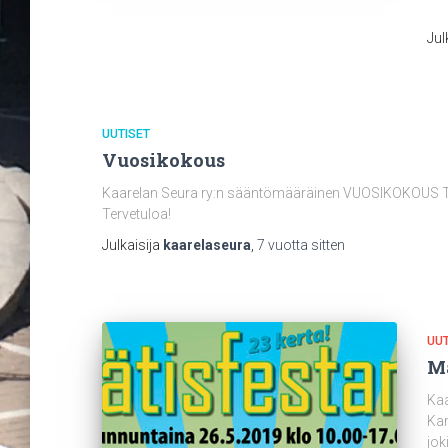
Jul
UUTISET
Vuosikokous
Kaarelan Seura ry:n sääntömääräinen VUOSIKOKOUS To 21
Tervetuloa!
Julkaisija
kaarelaseura
,
7 vuotta
sitten
UUT
Mä
Kaa
Kar
jok