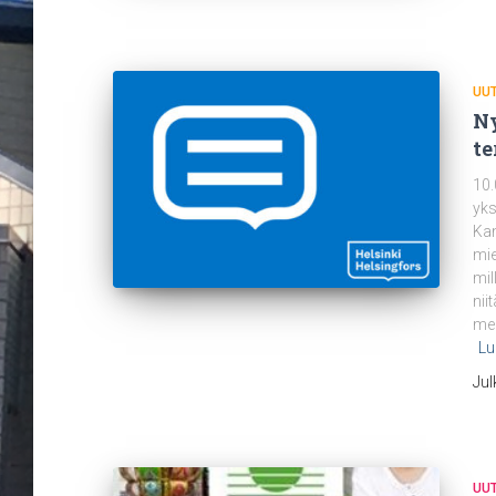
UUT
Ny
te
10.
yks
Kan
mie
mil
nii
men
Lu
Jul
UUT