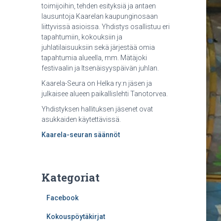
toimijoihin, tehden esityksiä ja antaen
lausuntoja Kaarelan kaupunginosaan
liittyvissä asioissa. Yhdistys osallistuu eri
tapahtumiin, kokouksiin ja
juhlatilaisuuksiin sekä järjestää omia
tapahtumia alueella, mm. Mätäjoki
festivaalin ja Itsenäisyyspäivän juhlan.
Kaarela-Seura on Helka ry:n jäsen ja
julkaisee alueen paikallislehti Tanotorvea.
Yhdistyksen hallituksen jäsenet ovat
asukkaiden käytettävissä.
Kaarela-seuran säännöt
Kategoriat
Facebook
Kokouspöytäkirjat