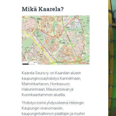
Mikä Kaarela?
Kaarela-Seura ry. on Kaarelan alueen
kaupunginosayhdistys Kannelmäen,
Malminkartanon, Honkasuon,
Hakuninmaan, Maununnevan ja
Kuninkaantammen alueilla.
Yhdistys toimii yhdyssiteenä Helsingin
Kaupungin viranomaisiin,
kaupunginhallinnon päättäjiin ja muihin