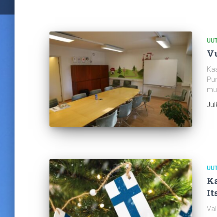
UUT
V
Kaa
Pur
mu
Jul
UUT
Ka
It
Val