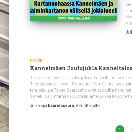
ker
Pom
Hev
Vap
Jul
UUTISET
Kannelmäen Joulujuhla Kanneltalossa
Taikova joulupukki vierailee jälleen Kanneltalon joulu
Tiernapojat esiintyvät. Trubaduuri Tom Eklund avusta
tangolaulaja Taisto Saaresaho ovat estradilla hanuristi 
Tervetuloa viettämään iloista lauantaipäivää koko perhe
Julkaisija
kaarelaseura
,
8 vuotta
sitten
1