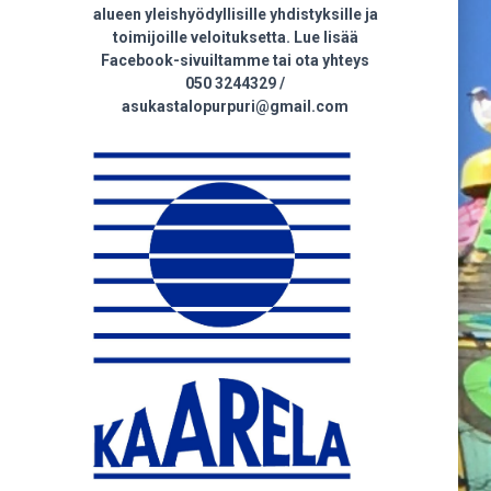
alueen yleishyödyllisille yhdistyksille ja
toimijoille veloituksetta. Lue lisää
Facebook-sivuiltamme tai ota yhteys
050 3244329 /
asukastalopurpuri@gmail.com