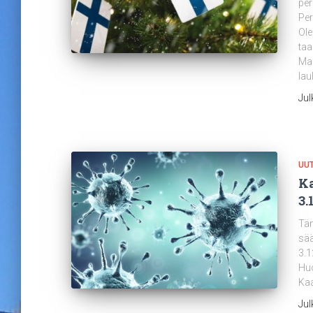
per
Per
Ol
taa
Maa
lau
Jul
UUT
Ka
3.
Täm
sää
3.
Huo
Kaa
Jul