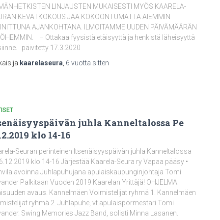
MÄNHETKISTEN LINJAUSTEN MUKAISESTI MYÖS KAARELA-
URAN KEVÄTKOKOUS JÄÄ KOKOONTUMATTA AIEMMIN
INITTUNA AJANKOHTANA. ILMOITAMME UUDEN PÄIVÄMÄÄRÄN
HEMMIN. – Ottakaa fyysistä etäisyyttä ja henkistä läheisyyttä
siinne. päivitetty 17.3.2020
kaisija
kaarelaseura
,
6 vuotta
sitten
ISET
senäisyyspäivän juhla Kanneltalossa Pe
12.2019 klo 14-16
rela-Seuran perinteinen Itsenäisyyspäivän juhla Kanneltalossa
6.12.2019 klo 14-16 Järjestää Kaarela-Seura ry Vapaa pääsy •
vila avoinna Juhlapuhujana apulaiskaupunginjohtaja Tomi
ander Palkitaan Vuoden 2019 Kaarelan Yrittäjä! OHJELMA:
aisuuden avaus. Kannelmäen Voimistelijat ryhmä 1. Kannelmäen
mistelijat ryhmä 2. Juhlapuhe, vt.apulaispormestari Tomi
ander. Swing Memories Jazz Band, solisti Minna Lasanen.