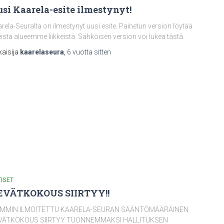
si Kaarela-esite ilmestynyt!
rela-Seuralta on ilmestynyt uusi esite. Painetun version löytää
ista alueemme liikkeistä. Sähköisen version voi lukea tästä.
kaisija
kaarelaseura
,
6 vuotta
sitten
ISET
EVÄTKOKOUS SIIRTYY!!
EMMIN ILMOITETTU KAARELA-SEURAN SÄÄNTÖMÄÄRÄINEN
VÄTKOKOUS SIIRTYY TUONNEMMAKSI HALLITUKSEN