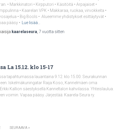
ran. • Markkinatori • Kirpputori • Käsitöitä • Arpajaiset •
ppulinna • Kaarelan VPK • Makkaraa, ruokaa, virvokkeita •
osajelua • Big Bools • Alueemme yhdistykset esittäytyvät •
aa pääsy •
Lue lisää…
kaisija
kaarelaseura
,
7 vuotta
sitten
 La 15.12. klo 15-17
isessa tapahtumassa lauantaina 9.12. klo 15.00. Seurakunnan
jineen. Iskelmäkuningatar Raija Koso, Kannelmäen oma
Erkki Kallion säestyksellä Kanneltalon kahvilassa. Yhteislaulua.
en voimin. Vapaa pääsy. Järjestää: Kaarela-Seura ry.
2
SEURAAVA