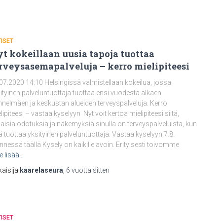
ISET
t kokeillaan uusia tapoja tuottaa
rveysasemapalveluja – kerro mielipiteesi
07.2020 14:10 Helsingissä valmistellaan kokeilua, jossa
ityinen palveluntuottaja tuottaa ensi vuodesta alkaen
nelmäen ja keskustan alueiden terveyspalveluja. Kerro
lipiteesi – vastaa kyselyyn Nyt voit kertoa mielipiteesi siitä,
laisia odotuksia ja näkemyksiä sinulla on terveyspalveluista, kun
tä tuottaa yksityinen palveluntuottaja. Vastaa kyselyyn 7.8.
nessä täällä Kysely on kaikille avoin. Erityisesti toivomme
e lisää…
kaisija
kaarelaseura
,
6 vuotta
sitten
ISET