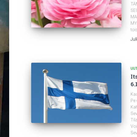
TÄ
SE
MA
MYÖ
toi
Jul
UUT
It
6.
Kaa
Pe 
Kah
Sev
Til
Voi
Sev