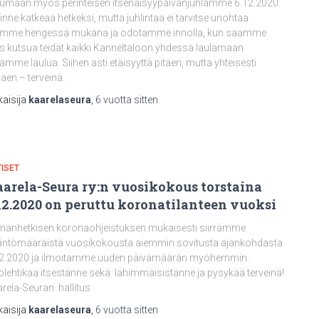
umaan myös perinteisen itsenäisyypäivänjuhlamme 6.12.2020.
inne katkeaa hetkeksi, mutta juhlintaa ei tarvitse unohtaa.
emme hengessä mukana ja odotamme innolla, kun saamme
s kutsua teidät kaikki Kanneltaloon yhdessä laulamaan
mme laulua. Siihen asti etäisyyttä pitäen, mutta yhteisesti
laen – terveinä.
kaisija
kaarelaseura
,
6 vuotta
sitten
ISET
arela-Seura ry:n vuosikokous torstaina
12.2020 on peruttu koronatilanteen vuoksi
änhetkisen koronaohjeistuksen mukaisesti siirrämme
ntömääräistä vuosikokousta aiemmin sovitusta ajankohdasta
12.2020 ja ilmoitamme uuden päivämäärän myöhemmin.
lehtikaa itsestänne sekä lähimmäisistänne ja pysykää terveinä!
rela-Seuran hallitus
kaisija
kaarelaseura
,
6 vuotta
sitten