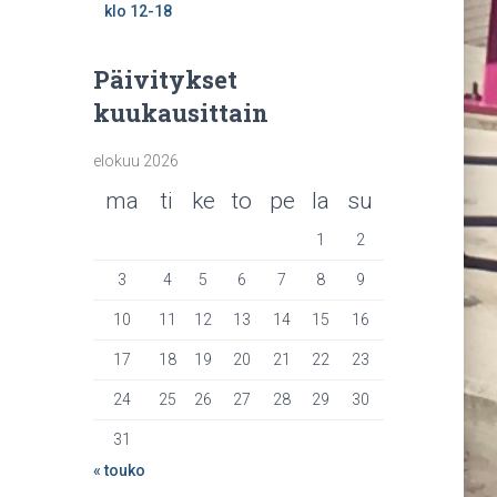
klo 12-18
Päivitykset
kuukausittain
elokuu 2026
ma
ti
ke
to
pe
la
su
1
2
3
4
5
6
7
8
9
10
11
12
13
14
15
16
17
18
19
20
21
22
23
24
25
26
27
28
29
30
31
« touko