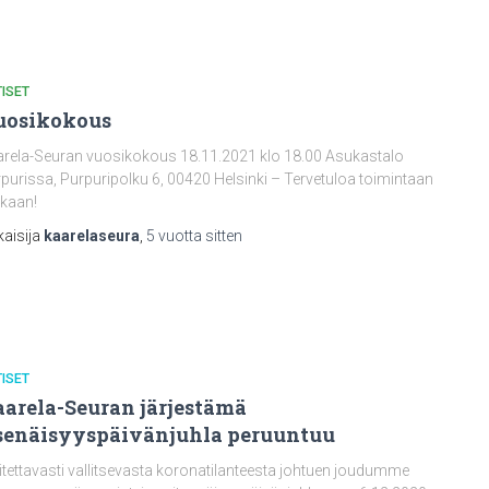
ISET
uosikokous
rela-Seuran vuosikokous 18.11.2021 klo 18.00 Asukastalo
purissa, Purpuripolku 6, 00420 Helsinki – Tervetuloa toimintaan
kaan!
kaisija
kaarelaseura
,
5 vuotta
sitten
ISET
arela-Seuran järjestämä
senäisyyspäivänjuhla peruuntuu
itettavasti vallitsevasta koronatilanteesta johtuen joudumme