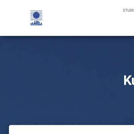
ETUSI
K