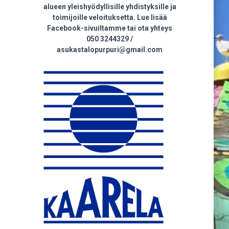
alueen yleishyödyllisille yhdistyksille ja
toimijoille veloituksetta. Lue lisää
Facebook-sivuiltamme tai ota yhteys
050 3244329 /
asukastalopurpuri@gmail.com