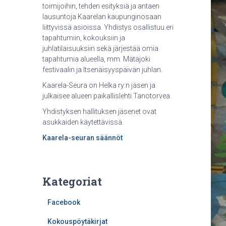
toimijoihin, tehden esityksiä ja antaen
lausuntoja Kaarelan kaupunginosaan
liittyvissä asioissa. Yhdistys osallistuu eri
tapahtumiin, kokouksiin ja
juhlatilaisuuksiin sekä järjestää omia
tapahtumia alueella, mm. Mätäjoki
festivaalin ja Itsenäisyyspäivän juhlan.
Kaarela-Seura on Helka ry:n jäsen ja
julkaisee alueen paikallislehti Tanotorvea.
Yhdistyksen hallituksen jäsenet ovat
asukkaiden käytettävissä.
Kaarela-seuran säännöt
Kategoriat
Facebook
Kokouspöytäkirjat