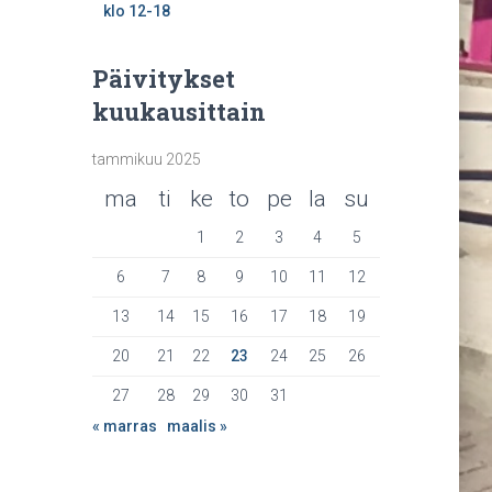
klo 12-18
Päivitykset
kuukausittain
tammikuu 2025
ma
ti
ke
to
pe
la
su
1
2
3
4
5
6
7
8
9
10
11
12
13
14
15
16
17
18
19
20
21
22
23
24
25
26
27
28
29
30
31
« marras
maalis »