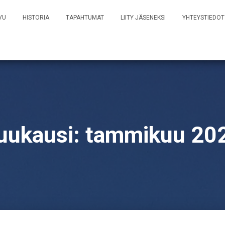
VU
HISTORIA
TAPAHTUMAT
LIITY JÄSENEKSI
YHTEYSTIEDOT
uukausi:
tammikuu 20