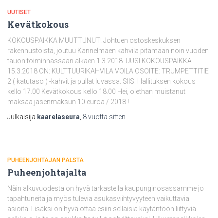
UUTISET
Kevätkokous
KOKOUSPAIKKA MUUTTUNUT! Johtuen ostoskeskuksen
rakennustöistä, joutuu Kannelmäen kahvila pitämään noin vuoden
tauon toiminnassaan alkaen 1.3.2018. UUSI KOKOUSPAIKKA
15.3.2018 ON: KULTTUURIKAHVILA VOILA OSOITE: TRUMPETTITIE
2 ( katutaso ) -kahvit ja pullat luvassa. SIIS: Hallituksen kokous
kello 17.00 Kevätkokous kello 18.00 Hei, olethan muistanut
maksaa jäsenmaksun 10 euroa / 2018 !
Julkaisija
kaarelaseura
,
8 vuotta
sitten
PUHEENJOHTAJAN PALSTA
Puheenjohtajalta
Näin alkuvuodesta on hyvä tarkastella kaupunginosassamme jo
tapahtuneita ja myös tulevia asukasviihtyvyyteen vaikuttavia
asioita. Lisäksi on hyvä ottaa esiin sellaisia käytäntöön liittyviä