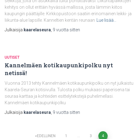
seikkoja, joita on asukkailta tullut pohdittavaksi. Liikuntapaikkojen
kehitys on ollut erittäin hyvässä mallissa, josta lämmin kiitos
kaupungin päättäjille. Kirkkopuistoon saatiin erinomainen leikki- ja
liikunta-alue lapsille. Kanneltien kentän reunaan
Lue lisää…
Julkaisija
kaarelaseura
,
9 vuotta
sitten
UUTISET
Kannelmäen kotikaupunkipolku nyt
netissä!
Vuonna 2013 tehty Kannelmäen kotikaupunkipolku on nyt julkaistu
Kaarela-Seuran kotisivulla. Tulosta polku mukaasi paperisena tai
seuraa karttaa ja kohteiden esittelytekstejä puhelimellasi.
Kannelmäen kotikaupunkipolku
Julkaisija
kaarelaseura
,
9 vuotta
sitten
Artikkelien
EDELLINEN
1
…
3
4