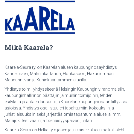
Mikä Kaarela?
Kaarela-Seura ry. on Kaarelan alueen kaupunginosayhdistys
Kannelmäen, Malminkartanon, Honkasuon, Hakuninmaan,
Maununnevan ja Kuninkaantammen alueilla.
Yhdistys toimii yhdyssiteenä Helsingin Kaupungin viranomaisiin,
kaupunginhallinnon päättäjiin ja muihin toimijoihin, tehden
esityksiä ja antaen lausuntoja Kaarelan kaupunginosaan liittyvissä
asioissa. Yhdistys osallistuu eri tapahtumiin, kokouksiin ja
juhlatilaisuuksiin sekä järjestää omia tapahtumia alueella, mm.
Mätäjoki festivaalin ja Itsenäisyyspäivän juhlan.
Kaarela-Seura on Helka ry:n jäsen ja julkaisee alueen paikallislehti