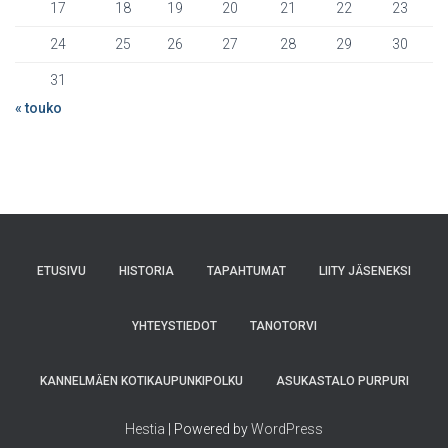
17
18
19
20
21
22
23
24
25
26
27
28
29
30
31
« touko
ETUSIVU
HISTORIA
TAPAHTUMAT
LIITY JÄSENEKSI
YHTEYSTIEDOT
TANOTORVI
KANNELMÄEN KOTIKAUPUNKIPOLKU
ASUKASTALO PURPURI
Hestia
| Powered by
WordPress