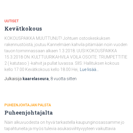
UUTISET
Kevätkokous
KOKOUSPAIKKA MUUTTUNUT! Johtuen ostoskeskuksen
rakennustöistä, joutuu Kannelmäen kahvila pitämään noin vuoden
tauon toiminnassaan alkaen 1.3.2018. UUSI KOKOUSPAIKKA
15.3.2018 ON: KULTTUURIKAHVILA VOILA OSOITE: TRUMPETTITIE
2 ( katutaso ) -kahvit ja pullat luvassa. SIIS: Hallituksen kokous
kello 17.00 Kevätkokous kello 18.00 Hei,
Lue lisää…
Julkaisija
kaarelaseura
,
8 vuotta
sitten
PUHEENJOHTAJAN PALSTA
Puheenjohtajalta
Näin alkuvuodesta on hyvä tarkastella kaupunginosassamme jo
tapahtuneita ja myös tulevia asukasviihtyvyyteen vaikuttavia