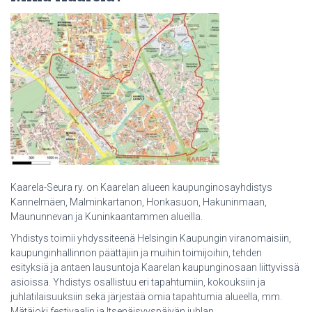
Kaarela-Seura ry. on Kaarelan alueen kaupunginosayhdistys
Kannelmäen, Malminkartanon, Honkasuon, Hakuninmaan,
Maununnevan ja Kuninkaantammen alueilla.
Yhdistys toimii yhdyssiteenä Helsingin Kaupungin viranomaisiin,
kaupunginhallinnon päättäjiin ja muihin toimijoihin, tehden
esityksiä ja antaen lausuntoja Kaarelan kaupunginosaan liittyvissä
asioissa. Yhdistys osallistuu eri tapahtumiin, kokouksiin ja
juhlatilaisuuksiin sekä järjestää omia tapahtumia alueella, mm.
Mätäjoki festivaalin ja Itsenäisyyspäivän juhlan.