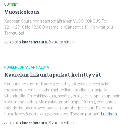
UUTISET
Vuosikokous
Kaarelan Seura ry:n sääntömääräinen VUOSIKOKOUS To
22.11.2018 klo 18.00 D-asemalla, Klaneettitie 11. Kahvitarjoilu.
Tervetuloa!
Julkaisija
kaarelaseura
,
8 vuotta
sitten
PUHEENJOHTAJAN PALSTA
Kaarelan liikuntapaikat kehittyvät
Kaupunginosamme Kaarela on viihtyisä jokialueineen sekä
monine puistoineen, jotka mahdollistavat ulkoilun laajoilla
viheralueilla. On lenkkipolkuja, hyvät pyöräilytiet ja jopa kaupungin
korkein maakohta, Malminkartanonhuippu ( 91 m ), joka antaa
mahdollisuuden kovempaankin kuntoharjoitteluun. Esim. sen
huipulle vievä portaikko (varsinaiset ”Tahdon portaat”
Lue lisää…
Julkaisija
kaarelaseura
,
8 vuotta
sitten