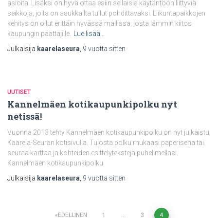
asioita. Lisäksi on hyvä ottaa esiin sellaisia käytäntöön liittyviä
seikkoja, joita on asukkailta tullut pohdittavaksi. Liikuntapaikkojen
kehitys on ollut erittäin hyvässä mallissa, josta lämmin kiitos
kaupungin päättäjille.
Lue lisää…
Julkaisija
kaarelaseura
,
9 vuotta
sitten
UUTISET
Kannelmäen kotikaupunkipolku nyt
netissä!
Vuonna 2013 tehty Kannelmäen kotikaupunkipolku on nyt julkaistu
Kaarela-Seuran kotisivulla. Tulosta polku mukaasi paperisena tai
seuraa karttaa ja kohteiden esittelytekstejä puhelimellasi.
Kannelmäen kotikaupunkipolku
Julkaisija
kaarelaseura
,
9 vuotta
sitten
Artikkelien
EDELLINEN
1
…
3
4