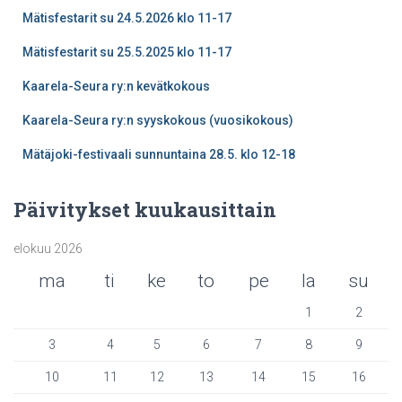
Mätisfestarit su 24.5.2026 klo 11-17
Mätisfestarit su 25.5.2025 klo 11-17
Kaarela-Seura ry:n kevätkokous
Kaarela-Seura ry:n syyskokous (vuosikokous)
Mätäjoki-festivaali sunnuntaina 28.5. klo 12-18
Päivitykset kuukausittain
elokuu 2026
ma
ti
ke
to
pe
la
su
1
2
3
4
5
6
7
8
9
10
11
12
13
14
15
16