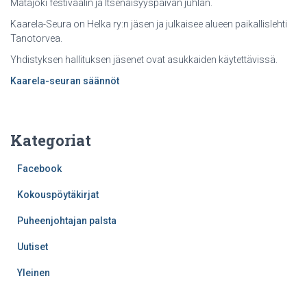
Mätäjoki festivaalin ja Itsenäisyyspäivän juhlan.
Kaarela-Seura on Helka ry:n jäsen ja julkaisee alueen paikallislehti
Tanotorvea.
Yhdistyksen hallituksen jäsenet ovat asukkaiden käytettävissä.
Kaarela-seuran säännöt
Kategoriat
Facebook
Kokouspöytäkirjat
Puheenjohtajan palsta
Uutiset
Yleinen