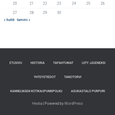
20
21
22
23
24
25
26
27
28
29
30
« huhti
tammi »
ETUSIVU
HISTORIA
TAPAHTUMAT
LIITY JÄSENEKSI
YHTEYSTIEDOT
TANOTORVI
KANNELMÄEN KOTIKAUPUNKIPOLKU
ASUKASTALO PURPURI
Hestia
| Powered by
WordPress