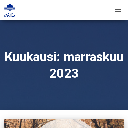
TOGG
NAVIG
Kuukausi:
marraskuu
2023