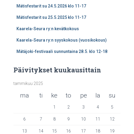
Mätisfestarit su 24.5.2026 klo 11-17
Mätisfestarit su 25.5.2025 klo 11-17
Kaarela-Seura ry:n kevätkokous
Kaarela-Seura ry:n syyskokous (vuosikokous)
Mätäjoki-festivaali sunnuntaina 28.5. klo 12-18
Päivitykset kuukausittain
tammikuu 2025
ma
ti
ke
to
pe
la
su
1
2
3
4
5
6
7
8
9
10
11
12
13
14
15
16
17
18
19