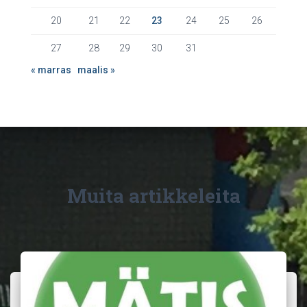
20
21
22
23
24
25
26
27
28
29
30
31
« marras
maalis »
Muita artikkeleita