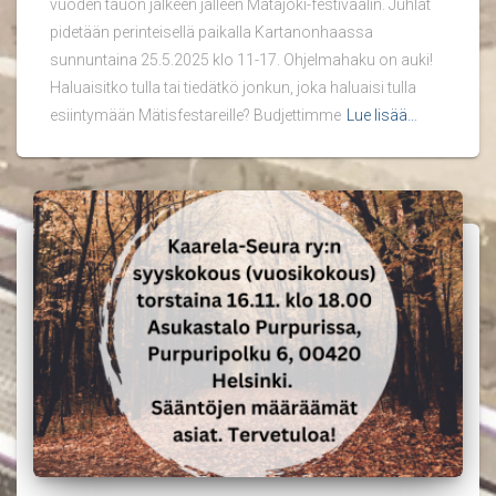
vuoden tauon jälkeen jälleen Mätäjoki-festivaalin. Juhlat
pidetään perinteisellä paikalla Kartanonhaassa
sunnuntaina 25.5.2025 klo 11-17. Ohjelmahaku on auki!
Haluaisitko tulla tai tiedätkö jonkun, joka haluaisi tulla
esiintymään Mätisfestareille? Budjettimme
Lue lisää…