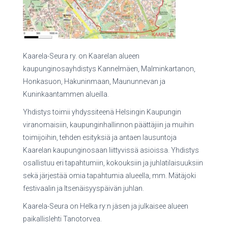
Kaarela-Seura ry. on Kaarelan alueen
kaupunginosayhdistys Kannelmäen, Malminkartanon,
Honkasuon, Hakuninmaan, Maununnevan ja
Kuninkaantammen alueilla.
Yhdistys toimii yhdyssiteenä Helsingin Kaupungin
viranomaisiin, kaupunginhallinnon päättäjiin ja muihin
toimijoihin, tehden esityksiä ja antaen lausuntoja
Kaarelan kaupunginosaan liittyvissä asioissa. Yhdistys
osallistuu eri tapahtumiin, kokouksiin ja juhlatilaisuuksiin
sekä järjestää omia tapahtumia alueella, mm. Mätäjoki
festivaalin ja Itsenäisyyspäivän juhlan.
Kaarela-Seura on Helka ry:n jäsen ja julkaisee alueen
paikallislehti Tanotorvea.