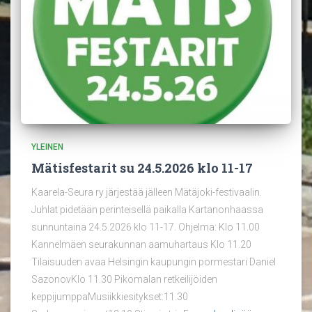
YLEINEN
Mätisfestarit su 24.5.2026 klo 11-17
Kaarela-Seura ry järjestää jälleen Mätäjoki-festivaalin.
Juhlat pidetään perinteisellä paikalla Kartanonhaassa
sunnuntaina 24.5.2026 klo 11-17. Ohjelma: Klo 11.00
Kannelmäen seurakunnan aamuhartaus Klo 11.20
Tilaisuuden avaa Helsingin kaupungin pormestari Daniel
SazonovKlo 11.30 Pikomalan retkeilijöiden
keppijumppaMusiikkiesitykset:11.30