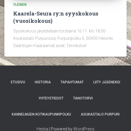
YLEINEN
Kaarela-Seura ry:n syyskokous
(vuosikokous)
Syyskokous järjestetään torstaina 16.11. klo 18.00
Asukastalo Purpurissa, Purpuripolku 6, 00420 Helsinki.
Sääntöjen määräämät asiat. Tervetuloa!
ETUSIVU
HISTORIA
TAPAHTUMAT
LIITY JÄSENEKSI
YHTEYSTIEDOT
TANOTORVI
KANNELMÄEN KOTIKAUPUNKIPOLKU
ASUKASTALO PURPURI
Hestia
| Powered by
WordPress