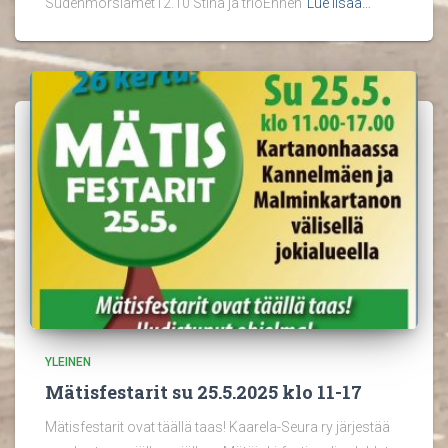
Sudenmorsiamet12.10 Stina ja trioEnnen
Lue lisää…
YLEINEN
Mätisfestarit su 25.5.2025 klo 11-17
Mätisfestarit ovat täällä taas! Kaarela-Seura ry järjestää