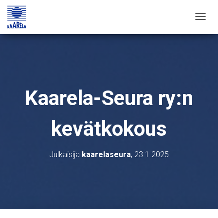
T
O
G
G
L
E
Kaarela-Seura ry:n
N
A
kevätkokous
V
I
G
Julkaisija
kaarelaseura
,
23.1.2025
A
T
I
O
N