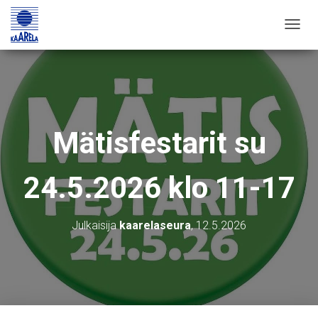
T
O
G
G
L
E
Mätisfestarit su
N
A
24.5.2026 klo 11-17
V
I
G
Julkaisija
kaarelaseura
,
12.5.2026
A
T
I
O
N