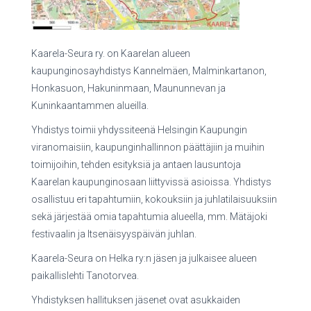
Kaarela-Seura ry. on Kaarelan alueen
kaupunginosayhdistys Kannelmäen, Malminkartanon,
Honkasuon, Hakuninmaan, Maununnevan ja
Kuninkaantammen alueilla.
Yhdistys toimii yhdyssiteenä Helsingin Kaupungin
viranomaisiin, kaupunginhallinnon päättäjiin ja muihin
toimijoihin, tehden esityksiä ja antaen lausuntoja
Kaarelan kaupunginosaan liittyvissä asioissa. Yhdistys
osallistuu eri tapahtumiin, kokouksiin ja juhlatilaisuuksiin
sekä järjestää omia tapahtumia alueella, mm. Mätäjoki
festivaalin ja Itsenäisyyspäivän juhlan.
Kaarela-Seura on Helka ry:n jäsen ja julkaisee alueen
paikallislehti Tanotorvea.
Yhdistyksen hallituksen jäsenet ovat asukkaiden