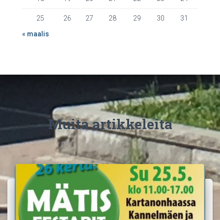
25
26
27
28
29
30
31
« maalis
Muita artikkeleita