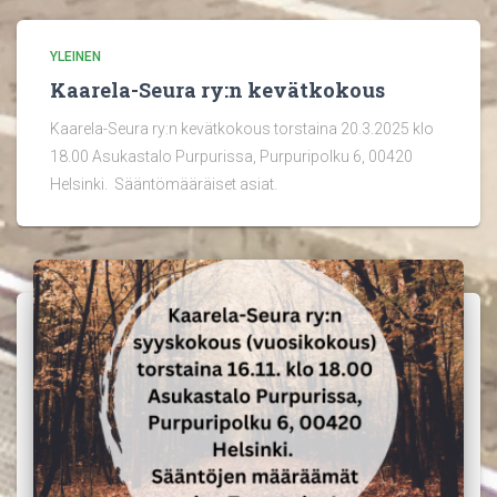
YLEINEN
Kaarela-Seura ry:n kevätkokous
Kaarela-Seura ry:n kevätkokous torstaina 20.3.2025 klo
18.00 Asukastalo Purpurissa, Purpuripolku 6, 00420
Helsinki. Sääntömääräiset asiat.