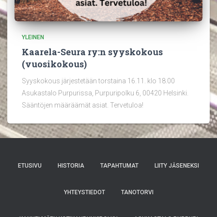
YLEINEN
Kaarela-Seura ry:n syyskokous
(vuosikokous)
Syyskokous järjestetään torstaina 16.11. klo 18.00
Asukastalo Purpurissa, Purpuripolku 6, 00420 Helsinki.
Sääntöjen määräämät asiat. Tervetuloa!
ETUSIVU
HISTORIA
TAPAHTUMAT
LIITY JÄSENEKSI
YHTEYSTIEDOT
TANOTORVI