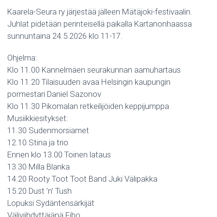
Kaarela-Seura ry järjestää jälleen Mätäjoki-festivaalin.
Juhlat pidetään perinteisellä paikalla Kartanonhaassa
sunnuntaina 24.5.2026 klo 11-17.
Ohjelma:
Klo 11.00 Kannelmäen seurakunnan aamuhartaus
Klo 11.20 Tilaisuuden avaa Helsingin kaupungin
pormestari Daniel Sazonov
Klo 11.30 Pikomalan retkeilijöiden keppijumppa
Musiikkiesitykset:
11.30 Sudenmorsiamet
12.10 Stina ja trio
Ennen klo 13.00 Toinen lataus
13.30 Milla Blanka
14.20 Rooty Toot Toot Band Juki Välipakka
15.20 Dust ’n’ Tush
Lopuksi Sydäntensärkijät
Väliviihdyttäjänä Fibo