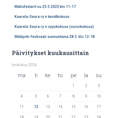
Mätisfestarit su 25.5.2025 klo 11-17
Kaarela-Seura ry:n kevätkokous
Kaarela-Seura ry:n syyskokous (vuosikokous)
Mätäjoki-festivaali sunnuntaina 28.5. klo 12-18
Päivitykset kuukausittain
toukokuu 2026
ma
ti
ke
to
pe
la
su
1
2
3
4
5
6
7
8
9
10
11
12
13
14
15
16
17
18
19
20
21
22
23
24