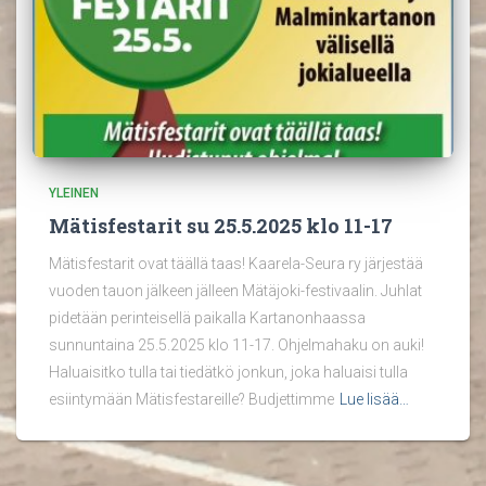
YLEINEN
Mätisfestarit su 25.5.2025 klo 11-17
Mätisfestarit ovat täällä taas! Kaarela-Seura ry järjestää
vuoden tauon jälkeen jälleen Mätäjoki-festivaalin. Juhlat
pidetään perinteisellä paikalla Kartanonhaassa
sunnuntaina 25.5.2025 klo 11-17. Ohjelmahaku on auki!
Haluaisitko tulla tai tiedätkö jonkun, joka haluaisi tulla
esiintymään Mätisfestareille? Budjettimme
Lue lisää…