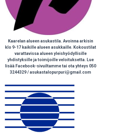
Kaarelan alueen asukastila. Avoinna arkisin
klo 9-17 kaikille alueen asukkaille. Kokoustilat
varattavissa alueen yleishyödyllisille
yhdistyksille ja toimijoille veloituksetta. Lue
lisää Facebook-sivuiltamme tai ota yhteys 050
3244329 / asukastalopurpuri@gmail.com