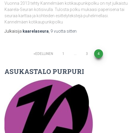
Vuonna 2013 tehty Kannelmäen kotikaupunkipolku on nyt julkaistu
Kaarela-Seuran kotisivulla. Tulosta polku mukaasi paperisena tai
seuraa karttaa ja kohteiden esittelytekstejä puhelimellasi.
Kannelmäen kotikaupunkipolku
Julkaisija
kaarelaseura
,
9 vuotta
sitten
Artikkelien
EDELLINEN
1
…
3
4
selaus
ASUKASTALO PURPURI