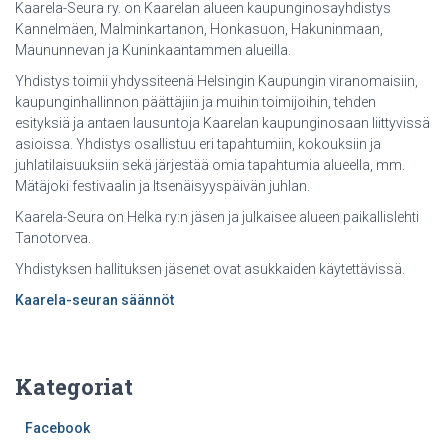
Kaarela-Seura ry. on Kaarelan alueen kaupunginosayhdistys
Kannelmäen, Malminkartanon, Honkasuon, Hakuninmaan,
Maununnevan ja Kuninkaantammen alueilla.
Yhdistys toimii yhdyssiteenä Helsingin Kaupungin viranomaisiin,
kaupunginhallinnon päättäjiin ja muihin toimijoihin, tehden
esityksiä ja antaen lausuntoja Kaarelan kaupunginosaan liittyvissä
asioissa. Yhdistys osallistuu eri tapahtumiin, kokouksiin ja
juhlatilaisuuksiin sekä järjestää omia tapahtumia alueella, mm.
Mätäjoki festivaalin ja Itsenäisyyspäivän juhlan.
Kaarela-Seura on Helka ry:n jäsen ja julkaisee alueen paikallislehti
Tanotorvea.
Yhdistyksen hallituksen jäsenet ovat asukkaiden käytettävissä.
Kaarela-seuran säännöt
Kategoriat
Facebook