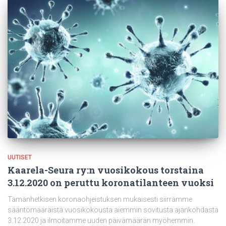
UUTISET
Kaarela-Seura ry:n vuosikokous torstaina
3.12.2020 on peruttu koronatilanteen vuoksi
Tämänhetkisen koronaohjeistuksen mukaisesti siirrämme
sääntömääräistä vuosikokousta aiemmin sovitusta ajankohdasta
3.12.2020 ja ilmoitamme uuden päivämäärän myöhemmin.