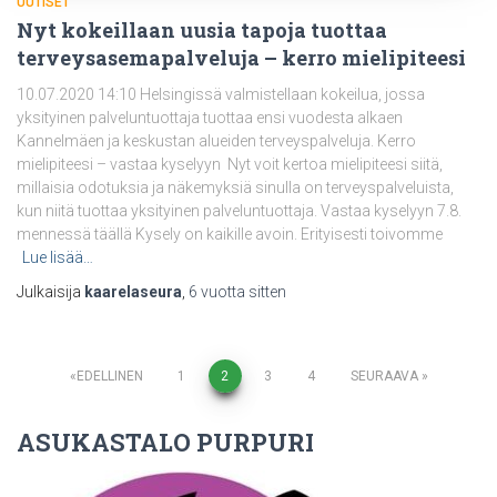
UUTISET
Nyt kokeillaan uusia tapoja tuottaa
terveysasemapalveluja – kerro mielipiteesi
10.07.2020 14:10 Helsingissä valmistellaan kokeilua, jossa
yksityinen palveluntuottaja tuottaa ensi vuodesta alkaen
Kannelmäen ja keskustan alueiden terveyspalveluja. Kerro
mielipiteesi – vastaa kyselyyn Nyt voit kertoa mielipiteesi siitä,
millaisia odotuksia ja näkemyksiä sinulla on terveyspalveluista,
kun niitä tuottaa yksityinen palveluntuottaja. Vastaa kyselyyn 7.8.
mennessä täällä Kysely on kaikille avoin. Erityisesti toivomme
Lue lisää…
Julkaisija
kaarelaseura
,
6 vuotta
sitten
Artikkelien
EDELLINEN
1
2
3
4
SEURAAVA
selaus
ASUKASTALO PURPURI