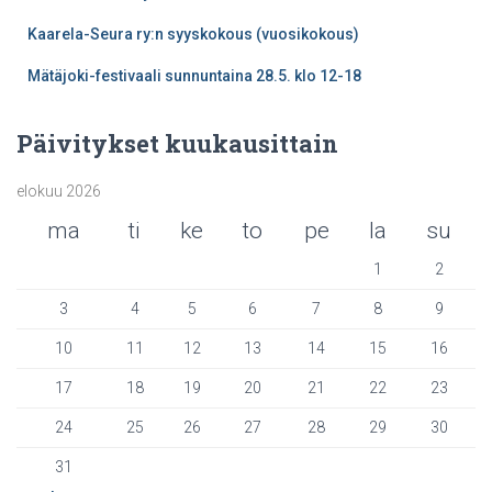
Kaarela-Seura ry:n syyskokous (vuosikokous)
Mätäjoki-festivaali sunnuntaina 28.5. klo 12-18
Päivitykset kuukausittain
elokuu 2026
ma
ti
ke
to
pe
la
su
1
2
3
4
5
6
7
8
9
10
11
12
13
14
15
16
17
18
19
20
21
22
23
24
25
26
27
28
29
30
31