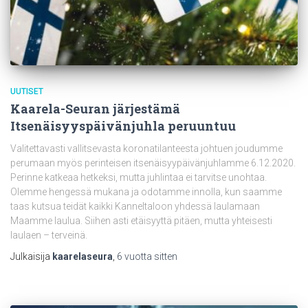
UUTISET
Kaarela-Seuran järjestämä
Itsenäisyyspäivänjuhla peruuntuu
Valitettavasti vallitsevasta koronatilanteesta johtuen joudumme
perumaan myös perinteisen itsenäisyypäivänjuhlamme 6.12.2020.
Perinne katkeaa hetkeksi, mutta juhlintaa ei tarvitse unohtaa.
Olemme hengessä mukana ja odotamme innolla, kun saamme
taas kutsua teidät kaikki Kanneltaloon yhdessä laulamaan
Maamme laulua. Siihen asti etäisyyttä pitäen, mutta yhteisesti
laulaen – terveinä.
Julkaisija
kaarelaseura
,
6 vuotta
sitten