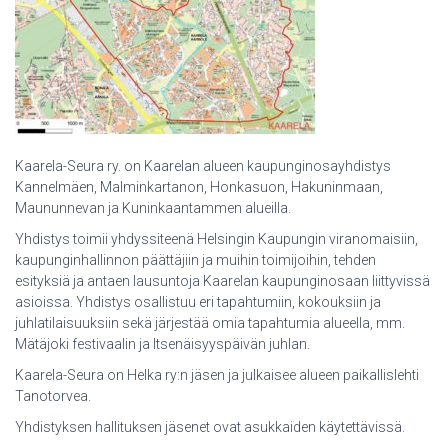
Kaarela-Seura ry. on Kaarelan alueen kaupunginosayhdistys
Kannelmäen, Malminkartanon, Honkasuon, Hakuninmaan,
Maununnevan ja Kuninkaantammen alueilla.
Yhdistys toimii yhdyssiteenä Helsingin Kaupungin viranomaisiin,
kaupunginhallinnon päättäjiin ja muihin toimijoihin, tehden
esityksiä ja antaen lausuntoja Kaarelan kaupunginosaan liittyvissä
asioissa. Yhdistys osallistuu eri tapahtumiin, kokouksiin ja
juhlatilaisuuksiin sekä järjestää omia tapahtumia alueella, mm.
Mätäjoki festivaalin ja Itsenäisyyspäivän juhlan.
Kaarela-Seura on Helka ry:n jäsen ja julkaisee alueen paikallislehti
Tanotorvea.
Yhdistyksen hallituksen jäsenet ovat asukkaiden käytettävissä.