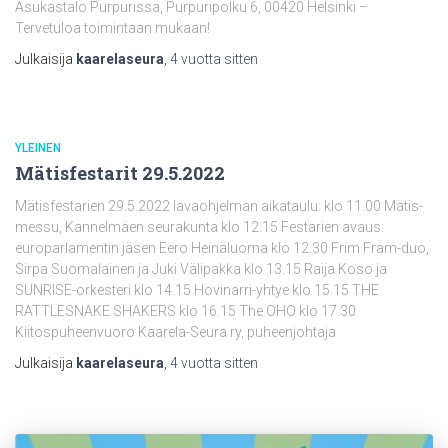
Asukastalo Purpurissa, Purpuripolku 6, 00420 Helsinki –
Tervetuloa toimintaan mukaan!
Julkaisija
kaarelaseura
,
4 vuotta
sitten
YLEINEN
Mätisfestarit 29.5.2022
Mätisfestarien 29.5.2022 lavaohjelman aikataulu: klo 11.00 Mätis-
messu, Kannelmäen seurakunta klo 12.15 Festarien avaus:
europarlamentin jäsen Eero Heinäluoma klo 12.30 Frim Fram-duo,
Sirpa Suomalainen ja Juki Välipakka klo 13.15 Raija Koso ja
SUNRISE-orkesteri klo 14.15 Hovinarri-yhtye klo 15.15 THE
RATTLESNAKE SHAKERS klo 16.15 The OHO klo 17.30
Kiitospuheenvuoro Kaarela-Seura ry, puheenjohtaja
Julkaisija
kaarelaseura
,
4 vuotta
sitten