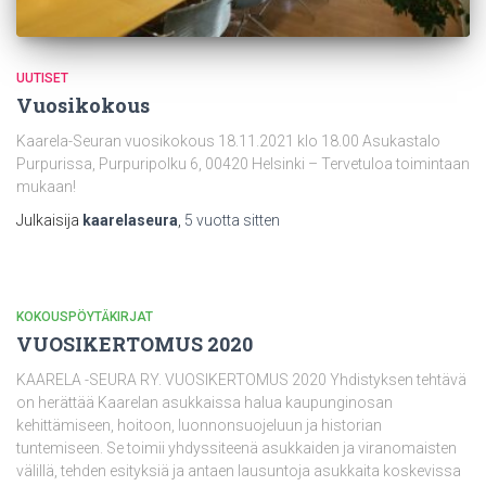
UUTISET
Vuosikokous
Kaarela-Seuran vuosikokous 18.11.2021 klo 18.00 Asukastalo
Purpurissa, Purpuripolku 6, 00420 Helsinki – Tervetuloa toimintaan
mukaan!
Julkaisija
kaarelaseura
,
5 vuotta
sitten
KOKOUSPÖYTÄKIRJAT
VUOSIKERTOMUS 2020
KAARELA -SEURA RY. VUOSIKERTOMUS 2020 Yhdistyksen tehtävä
on herättää Kaarelan asukkaissa halua kaupunginosan
kehittämiseen, hoitoon, luonnonsuojeluun ja historian
tuntemiseen. Se toimii yhdyssiteenä asukkaiden ja viranomaisten
välillä, tehden esityksiä ja antaen lausuntoja asukkaita koskevissa