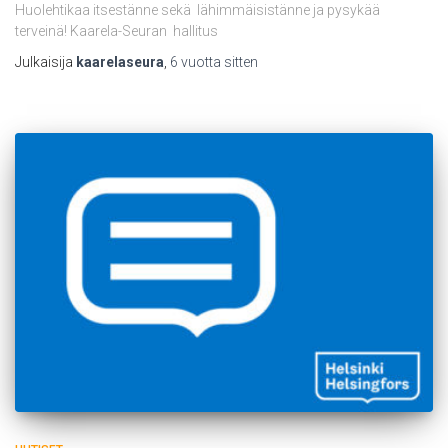
Huolehtikaa itsestänne sekä lähimmäisistänne ja pysykää
terveinä! Kaarela-Seuran hallitus
Julkaisija
kaarelaseura
,
6 vuotta
sitten