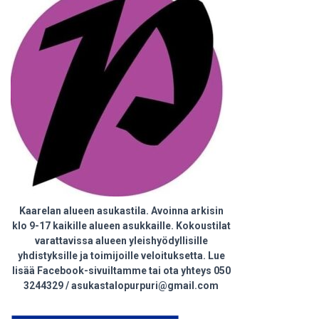
Kaarelan alueen asukastila. Avoinna arkisin
klo 9-17 kaikille alueen asukkaille. Kokoustilat
varattavissa alueen yleishyödyllisille
yhdistyksille ja toimijoille veloituksetta. Lue
lisää Facebook-sivuiltamme tai ota yhteys 050
3244329 / asukastalopurpuri@gmail.com