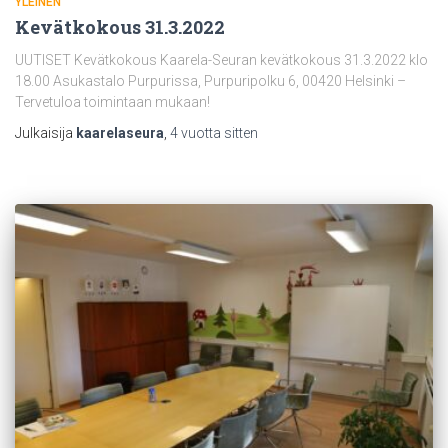
YLEINEN
Kevätkokous 31.3.2022
UUTISET Kevätkokous Kaarela-Seuran kevätkokous 31.3.2022 klo
18.00 Asukastalo Purpurissa, Purpuripolku 6, 00420 Helsinki –
Tervetuloa toimintaan mukaan!
Julkaisija
kaarelaseura
,
4 vuotta
sitten