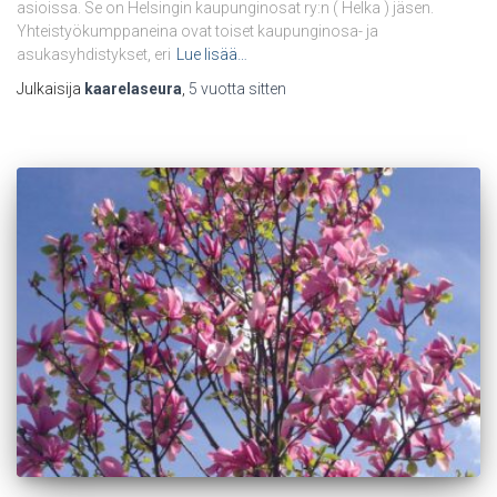
asioissa. Se on Helsingin kaupunginosat ry:n ( Helka ) jäsen.
Yhteistyökumppaneina ovat toiset kaupunginosa- ja
asukasyhdistykset, eri
Lue lisää…
Julkaisija
kaarelaseura
,
5 vuotta
sitten