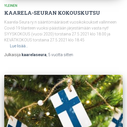
YLEINEN
KAARELA-SEURAN KOKOUSKUTSU
Kaarela-Seura ry:n sääntömääräiset vuosikokoukset vallinneen
Covid-19 tilanteen vuoksi päästään järjestämään vasta nyt!
SYYSKOKOUS (vuosi 2020) torstaina 27.5.2021 klo 18.00 ja
KEVÄTKOKOUS torstaina 27.5.2021 klo 18.45
Lue lisää…
Julkaisija
kaarelaseura
,
5 vuotta
sitten