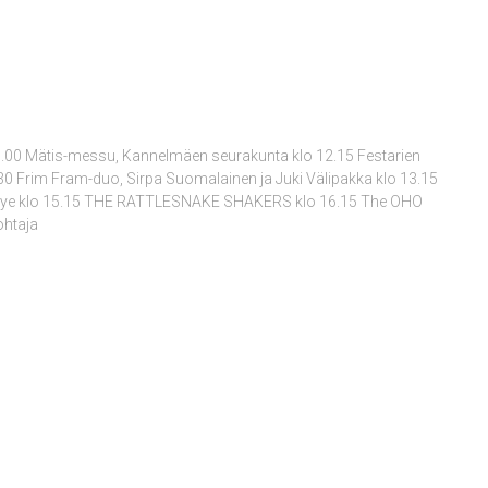
11.00 Mätis-messu, Kannelmäen seurakunta klo 12.15 Festarien
0 Frim Fram-duo, Sirpa Suomalainen ja Juki Välipakka klo 13.15
-yhtye klo 15.15 THE RATTLESNAKE SHAKERS klo 16.15 The OHO
ohtaja