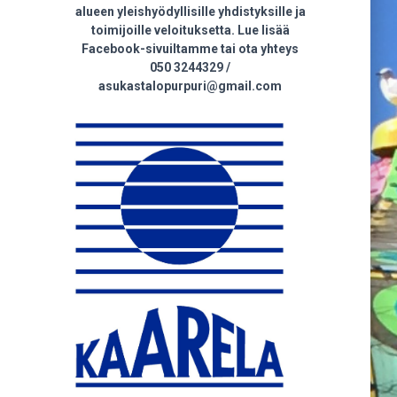
alueen yleishyödyllisille yhdistyksille ja
toimijoille veloituksetta. Lue lisää
Facebook-sivuiltamme tai ota yhteys
050 3244329 /
asukastalopurpuri@gmail.com