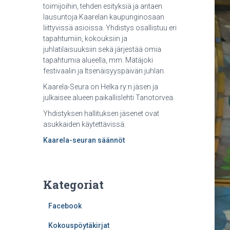
toimijoihin, tehden esityksiä ja antaen
lausuntoja Kaarelan kaupunginosaan
liittyvissä asioissa. Yhdistys osallistuu eri
tapahtumiin, kokouksiin ja
juhlatilaisuuksiin sekä järjestää omia
tapahtumia alueella, mm. Mätäjoki
festivaalin ja Itsenäisyyspäivän juhlan.
Kaarela-Seura on Helka ry:n jäsen ja
julkaisee alueen paikallislehti Tanotorvea.
Yhdistyksen hallituksen jäsenet ovat
asukkaiden käytettävissä.
Kaarela-seuran säännöt
Kategoriat
Facebook
Kokouspöytäkirjat